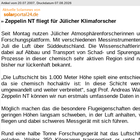
Artikel vom 20.07.2007, Druckdatum 07.08.2026
Zeppelin NT fliegt für Jülicher Klimaforscher
Seit Montag nutzen Jülicher Atmosphärenforscherinnen u
Forschungsplattform. Mit verschiedenen Messinstrumenten 
Juli die Luft über Süddeutschland. Die Wissenschaftler
dabei auf Abbau und Transport von Schad- und Spurengas
Prozesse in dieser chemisch sehr aktiven Region sind 
bisher nur lückenhaft bekannt.
„Die Luftschicht bis 1.000 Meter Höhe spielt eine entschie
da sie chemisch hochaktiv ist: In diese Schicht werd
umgewandelt und weiter verbreitet“, sagt Prof. Andreas W
Zeppelin NT können wir nun erstmals umfassende Daten in
Möglich machen das die besondere Flugeigenschaften des
geringen Höhen langsam schweben, in der Luft anhalten, v
fliegen und dabei schweres Messgerät mit sich führen.
Rund eine halbe Tonne Forschungsgerät hat das Luftschi
geladen. Weiter 350 Kilogramm transportiert er unter 