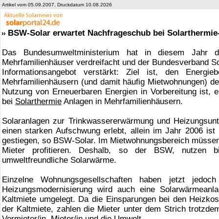
Artikel vom 05.09.2007, Druckdatum 10.08.2026
BSW-Solar erwartet Nachfrageschub bei Solarthermie
Das Bundesumweltministerium hat in diesem Jahr 
Mehrfamilienhäuser verdreifacht und der Bundesverband So
Informationsangebot verstärkt: Ziel ist, den Energi
Mehrfamilienhäusern (und damit häufig Mietwohnungen) de
Nutzung von Erneuerbaren Energien in Vorbereitung ist,
bei
Solarthermie
Anlagen in Mehrfamilienhäusern.
Solaranlagen zur Trinkwassererwärmung und Heizungsunt
einen starken Aufschwung erlebt, allein im Jahr 2006 is
gestiegen, so BSW-Solar. Im Mietwohnungsbereich müssen j
Mieter profitieren. Deshalb, so der BSW, nutzen b
umweltfreundliche Solarwärme.
Einzelne Wohnungsgesellschaften haben jetzt jedo
Heizungsmodernisierung wird auch eine Solarwärmeanlag
Kaltmiete umgelegt. Da die Einsparungen bei den Heizkost
der Kaltmiete, zahlen die Mieter unter dem Strich trotzde
Vermieter/in, Mieter/in und die Umwelt.