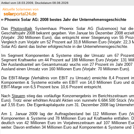
Artikel vom 18.03.2009, Druckdatum 08.08.2026
Phoenix Solar AG: 2008 bestes Jahr der Unternehmensgeschichte
Das
Photovoltaik
Systemhaus Phoenix Solar AG (Sulzemoos) hat die 
Geschäftsjahr 2008 bekannt gegeben. Von Januar bis Dezember 2008 erziel
(Vorjahr: 260 Millionen Euro), das entspricht einer Steigerung von 55 Pr
Vergleich zum Vorjahr um 52 Prozent auf 33,8 Millionen Euro (Vorjahr: 22,3 
Solar AG damit das bisher erfolgreichste in der Unternehmensgeschichte.
Im Segment Komponenten & Systeme stieg der Umsatz um 67 Prozent auf
Segment Kraftwerke um 44 Prozent auf 188 Millionen Euro (Vorjahr: 131 Mill
Der Auslandsanteil am Gesamtumsatz wuchs von 27 Prozent im Jahr 2007 au
Ausland einen Umsatz von 160 Millionen Euro (Vorjahr: 70 Millionen Euro).
Die EBIT-Marge (Verhältnis von EBIT zu Umsatz) erreichte 8,4 Prozent i
Komponenten & Systeme erzielte ein EBIT von 14,0 Millionen Euro und da
EBIT-Marge von 6,5 Prozent bzw. 10,6 Prozent entspricht.
Nach
Steuern
stieg das vorläufige Konzernergebnis im Berichtszeitraum um 
Euro). Trotz einer erhöhten Anzahl Aktien von nunmehr 6.684.500 Stück (Vor
auf 3,55 Euro. Die Eigenkapitalquote zum 31. Dezember 2008 lag Unternehme
Am 1. Januar 2009 lag der Auftragsbestand bei 112 Millionen Euro (Vo
Komponenten & Systeme und 78 Millionen Euro auf Kraftwerke entfallen. De
deutlich von 42 Millionen Euro im Vorjahreszeitraum auf 107 Millionen E
weiter. Davon entfielen 34 Millionen Euro auf Komponenten & Systeme und 7