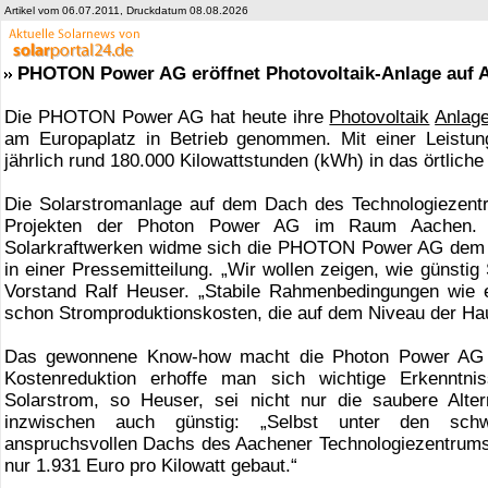
Artikel vom 06.07.2011, Druckdatum 08.08.2026
PHOTON Power AG eröffnet Photovoltaik-Anlage auf 
Die PHOTON Power AG hat heute ihre
Photovoltaik
Anlag
am Europaplatz in Betrieb genommen. Mit einer Leistun
jährlich rund 180.000 Kilowattstunden (kWh) in das örtlich
Die Solarstromanlage auf dem Dach des Technologiezent
Projekten der Photon Power AG im Raum Aachen. M
Solarkraftwerken widme sich die PHOTON Power AG dem T
in einer Pressemitteilung. „Wir wollen zeigen, wie günstig
Vorstand Ralf Heuser. „Stabile Rahmenbedingungen wie 
schon Stromproduktionskosten, die auf dem Niveau der Hau
Das gewonnene Know-how macht die Photon Power AG öf
Kostenreduktion erhoffe man sich wichtige Erkenntn
Solarstrom, so Heuser, sei nicht nur die saubere Alte
inzwischen auch günstig: „Selbst unter den schwi
anspruchsvollen Dachs des Aachener Technologiezentrums
nur 1.931 Euro pro Kilowatt gebaut.“