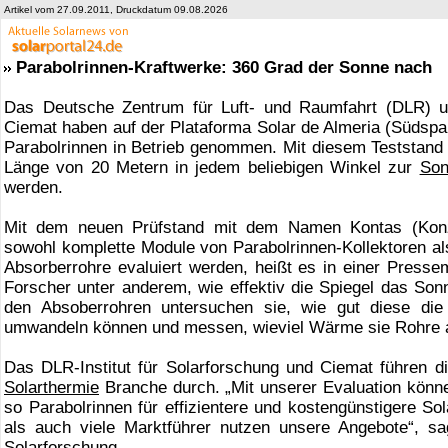
Artikel vom 27.09.2011, Druckdatum 09.08.2026
Parabolrinnen-Kraftwerke: 360 Grad der Sonne nach
Das Deutsche Zentrum für Luft- und Raumfahrt (DLR) u
Ciemat haben auf der Plataforma Solar de Almeria (Südspan
Parabolrinnen in Betrieb genommen. Mit diesem Teststand 
Länge von 20 Metern in jedem beliebigen Winkel zur
Son
werden.
Mit dem neuen Prüfstand mit dem Namen Kontas (Konze
sowohl komplette Module von Parabolrinnen-Kollektoren a
Absorberrohre evaluiert werden, heißt es in einer Pressem
Forscher unter anderem, wie effektiv die Spiegel das Sonn
den Absoberrohren untersuchen sie, wie gut diese di
umwandeln können und messen, wieviel Wärme sie Rohre
Das DLR-Institut für Solarforschung und Ciemat führen di
Solarthermie
Branche durch. „Mit unserer Evaluation könne
so Parabolrinnen für effizientere und kostengünstigere So
als auch viele Marktführer nutzen unsere Angebote“, sag
Solarforschung.