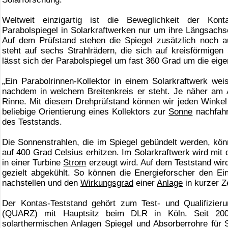
Weltweit einzigartig ist die Beweglichkeit der Kont
Parabolspiegel in Solarkraftwerken nur um ihre Längsac
Auf dem Prüfstand stehen die Spiegel zusätzlich noch au
steht auf sechs Strahlrädern, die sich auf kreisförmige
lässt sich der Parabolspiegel um fast 360 Grad um die ei
„Ein Parabolrinnen-Kollektor in einem Solarkraftwerk wei
nachdem in welchem Breitenkreis er steht. Je näher am Äq
Rinne. Mit diesem Drehprüfstand können wir jeden Winkel 
beliebige Orientierung eines Kollektors zur
Sonne
nachfahr
des Teststands.
Die Sonnenstrahlen, die im Spiegel gebündelt werden, kön
auf 400 Grad Celsius erhitzen. Im Solarkraftwerk wird mit
in einer Turbine
Strom
erzeugt wird. Auf dem Teststand wird
gezielt abgekühlt. So können die Energieforscher den Ei
nachstellen und den
Wirkungsgrad
einer
Anlage
in kurzer Z
Der Kontas-Teststand gehört zum Test- und Qualifizieru
(QUARZ) mit Hauptsitz beim DLR in Köln. Seit 200
solarthermischen Anlagen Spiegel und Absorberrohre für S