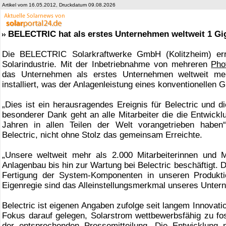
Artikel vom 16.05.2012, Druckdatum 09.08.2026
BELECTRIC hat als erstes Unternehmen weltweit 1 Giga
Die BELECTRIC Solarkraftwerke GmbH (Kolitzheim) errei
Solarindustrie. Mit der Inbetriebnahme von mehreren
Pho
das Unternehmen als erstes Unternehmen weltweit m
installiert, was der Anlagenleistung eines konventionellen 
„Dies ist ein herausragendes Ereignis für Belectric und d
besonderer Dank geht an alle Mitarbeiter die die Entwic
Jahren in allen Teilen der Welt vorangetrieben haben“
Belectric, nicht ohne Stolz das gemeinsam Erreichte.
„Unsere weltweit mehr als 2.000 Mitarbeiterinnen und 
Anlagenbau bis hin zur Wartung bei Belectric beschäftigt.
Fertigung der System-Komponenten in unseren Produkti
Eigenregie sind das Alleinstellungsmerkmal unseres Unter
Belectric ist eigenen Angaben zufolge seit langem Innovat
Fokus darauf gelegen, Solarstrom wettbewerbsfähig zu fos
der entsprechenden Pressemitteilung. Die Entwicklung ne