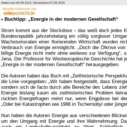
Artikel vom 04.08.2012, Druckdatum 07.08.2026
Buchtipp: „Energie in der modernen Gesellschaft“
Strom kommt aus der Steckdose – das weiß doch jedes Kind
Bundesrepublik jahrzehntelang ein völlig sorgloser Umga
Wachstumsraten einer florierenden Wirtschaft wurden nic
Verbrauch von Energie ermöglicht. „Doch die Ölkrise von 1
billige Energie nicht mehr ohne weiteres zur Verfügung“, s
Jena. Der Professor für Westeuropäische Geschichte hat j
„Energie in der modernen Gesellschaft“ herausgegeben.
Die Autoren haben das Buch mit „Zeithistorische Perspektive
die Linie vorgegeben: „Wir haben festgestellt, dass Energie
sondern sich de facto durch alle Bereiche des Lebens zieh
Energie bislang kaum als zeithistorisches Problem betrac
rückten Energiefragen meist nur, wenn Engpässe bei der
„Oder bei Katastrophen wie 1986 in Tschernobyl oder jüngst
Nun haben die Autoren Energie aus verschiedenen Blickwi
um den Umgang mit Energie und ihre Wahrnehmung. Dab
auch ein Landschaftsarchitekt zu Wort. Schließlich