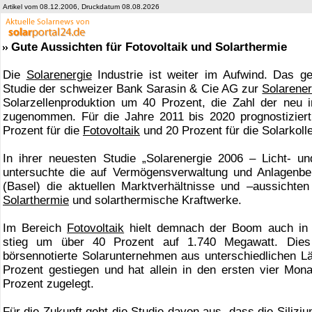
Artikel vom 08.12.2006, Druckdatum 08.08.2026
Gute Aussichten für Fotovoltaik und Solarthermie
Die
Solarenergie
Industrie ist weiter im Aufwind. Das ge
Studie der schweizer Bank Sarasin & Cie AG zur
Solarener
Solarzellenproduktion um 40 Prozent, die Zahl der neu in
zugenommen. Für die Jahre 2011 bis 2020 prognostiziert
Prozent für die
Fotovoltaik
und 20 Prozent für die Solarkoll
In ihrer neuesten Studie „Solarenergie 2006 – Licht- u
untersuchte die auf Vermögensverwaltung und Anlagenbe
(Basel) die aktuellen Marktverhältnisse und –aussicht
Solarthermie
und solarthermische Kraftwerke.
Im Bereich
Fotovoltaik
hielt demnach der Boom auch in 2
stieg um über 40 Prozent auf 1.740 Megawatt. Die
börsennotierte Solarunternehmen aus unterschiedlichen Lä
Prozent gestiegen und hat allein in den ersten vier M
Prozent zugelegt.
Für die Zukunft geht die Studie davon aus, dass die Sili