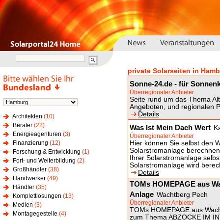
private Solarseiten in Ham
Sonne-24.de - für Sonnenk
Überregionaler Anbieter
Seite rund um das Thema Alte
Angeboten, und regionalen P
Details
Architekten
(10)
Berater
(22)
Was Ist Mein Dach Wert
K
Energieagenturen
(3)
Überregionaler Anbieter
Finanzierung
(12)
Hier können Sie selbst den We
Solarstromanlage berechnen.
Forschung & Entwicklung
(1)
Ihrer Solarstromanlage selbs
Fort- und Weiterbildung
(2)
Solarstromanlage wird berec
Großhändler
(38)
Details
Handwerker
(49)
TOMs HOMEPAGE aus Wacht
Händler
(35)
Anlage
Wachtberg Pech
Komplettlösungen
(13)
Überregionaler Anbieter
Medien
(3)
TOMs HOMEPAGE aus Wachtber
Montagegestelle
(4)
zum Thema ABZOCKE IM INTER