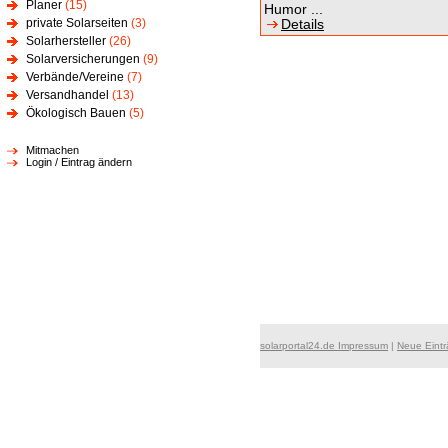
Planer
(15)
Humor ...
private Solarseiten
(3)
Details
Solarhersteller
(26)
Solarversicherungen
(9)
Verbände/Vereine
(7)
Versandhandel
(13)
Ökologisch Bauen
(5)
Mitmachen
Login / Eintrag ändern
solarportal24.de Impressum
|
Neue Eint