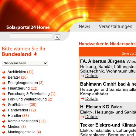
Handwerker in Niedersach
Seite z
FA. Albertus Jürgena
Wies
Heizung, Sanitär, Lüftungste
Solartechnik, Wohnraumlüft
Architekten
(11)
Details
Berater
(26)
Energieagenturen
(3)
Bahlmann GmbH bad & he
Finanzierung
(12)
Heizungs- und Sanitärinstall
Forschung & Entwicklung
(1)
Komplettbäder
Details
Fort- und Weiterbildung
(2)
Großhändler
(39)
H. Fleisch KG
Balge
Handwerker
(72)
Elektr-, Heizungs- und Sanitä
Händler
(38)
Details
Komplettlösungen
(13)
Tecker Elektro-und Klimat
Medien
(3)
Elektroinstallation, Lüftungs
Montagegestelle
(4)
Solaranlagen; Beratung und