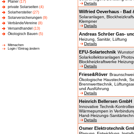
Planer
(17)
Details
private Solarseiten
(4)
Wilfried Oeverhaus - Bad
Solarhersteller
(27)
Solaranlagen, Blockheizkraft
Solarversicherungen
(9)
Klempner
Verbände/Vereine
(8)
Details
Versandhandel
(13)
Andreas Schröer Gas- und
Ökologisch Bauen
(5)
Heizung, Sanitär, Lüftung
Details
Mitmachen
Login / Eintrag ändern
EFU-Solartechnik
Wunstor
Solarkollektoranlagen Phot
Blockheizkraftwerke Heizung
Details
Friese&Röver
Braunschwei
Ökologische Haustechnik, S
Brennwerttechnik, Lüftungsa
und Ausführung
Details
Heinrich Bellersen GmbH
Innovative Technik-Kontroll
Wärmepumpen in Verbindung 
Hand-Heizungs-Sanitärtechn
Details
Osmer Elektrotechnik G
Planung, Entwicklung, Instal