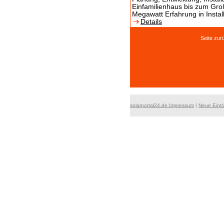
Einfamilienhaus bis zum Groß
Megawatt Erfahrung in Install
Details
Seite z
solarportal24.de Impressum
|
Neue Eint