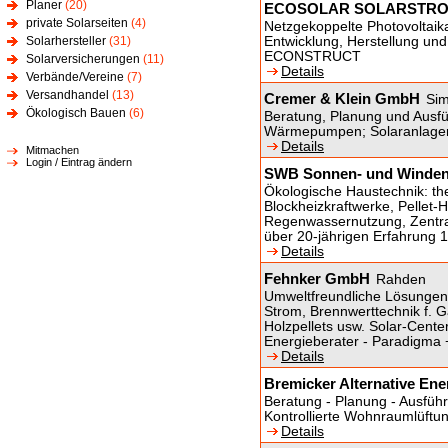
Planer
(20)
ECOSOLAR SOLARSTR
private Solarseiten
(4)
Netzgekoppelte Photovoltaikan
Solarhersteller
(31)
Entwicklung, Herstellung un
ECONSTRUCT
Solarversicherungen
(11)
Details
Verbände/Vereine
(7)
Versandhandel
(13)
Cremer & Klein GmbH
Si
Ökologisch Bauen
(6)
Beratung, Planung und Ausfü
Wärmepumpen; Solaranlagen
Details
Mitmachen
Login / Eintrag ändern
SWB Sonnen- und Winden
Ökologische Haustechnik: th
Blockheizkraftwerke, Pellet-
Regenwassernutzung, Zentral
über 20-jährigen Erfahrung 
Details
Fehnker GmbH
Rahden
Umweltfreundliche Lösungen
Strom, Brennwerttechnik f. 
Holzpellets usw. Solar-Cente
Energieberater - Paradigma 
Details
Bremicker Alternative En
Beratung - Planung - Ausfüh
Kontrollierte Wohnraumlüf
Details