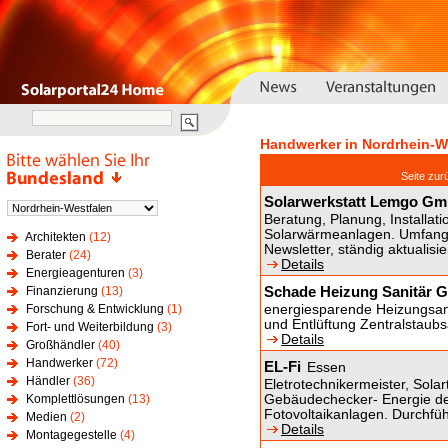
Handwerker in Nordrhein-W
Seite z
Solarwerkstatt Lemgo G
Beratung, Planung, Installat
Solarwärmeanlagen. Umfangre
Architekten
(12)
Newsletter, ständig aktualisi
Berater
(24)
Details
Energieagenturen
(3)
Schade Heizung Sanitär
Finanzierung
(13)
Forschung & Entwicklung
(1)
energiesparende Heizungsanl
und Entlüftung Zentralstaub
Fort- und Weiterbildung
(3)
Details
Großhändler
(40)
Handwerker
(72)
EL-Fi
Essen
Händler
(36)
Eletrotechnikermeister, Solar
Komplettlösungen
(13)
Gebäudechecker- Energie d
Fotovoltaikanlagen. Durchführ
Medien
(2)
Details
Montagegestelle
(4)