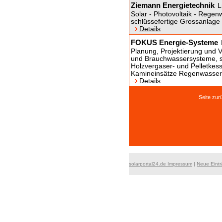
Ziemann Energietechnik
L
Solar - Photovoltaik - Rege
schlüssefertige Grossanlage 
Details
FOKUS Energie-Systeme
Planung, Projektierung und V
und Brauchwassersysteme, 
Holzvergaser- und Pelletkes
Kamineinsätze Regenwasse
Details
Seite z
solarportal24.de Impressum
|
Neue Eint