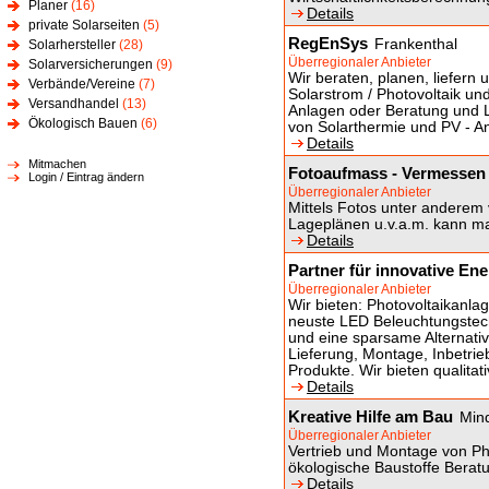
Planer
(16)
Details
private Solarseiten
(5)
RegEnSys
Frankenthal
Solarhersteller
(28)
Überregionaler Anbieter
Solarversicherungen
(9)
Wir beraten, planen, liefern 
Verbände/Vereine
(7)
Solarstrom / Photovoltaik u
Versandhandel
(13)
Anlagen oder Beratung und L
Ökologisch Bauen
(6)
von Solarthermie und PV - A
Details
Mitmachen
Fotoaufmass - Vermessen
Login / Eintrag ändern
Überregionaler Anbieter
Mittels Fotos unter andere
Lageplänen u.v.a.m. kann ma
Details
Partner für innovative E
Überregionaler Anbieter
Wir bieten: Photovoltaikanla
neuste LED Beleuchtungstechn
und eine sparsame Alternati
Lieferung, Montage, Inbetrie
Produkte. Wir bieten qualita
Details
Kreative Hilfe am Bau
Min
Überregionaler Anbieter
Vertrieb und Montage von Ph
ökologische Baustoffe Berat
Details