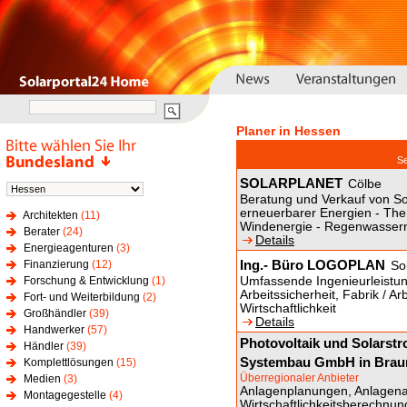
Planer in Hessen
S
SOLARPLANET
Cölbe
Beratung und Verkauf von S
erneuerbarer Energien - Ther
Architekten
(11)
Windenergie - Regenwasser
Berater
(24)
Details
Energieagenturen
(3)
Ing.- Büro LOGOPLAN
Finanzierung
(12)
So
Forschung & Entwicklung
(1)
Umfassende Ingenieurleistun
Arbeitssicherheit, Fabrik / Ar
Fort- und Weiterbildung
(2)
Wirtschaftlichkeit
Großhändler
(39)
Details
Handwerker
(57)
Photovoltaik und Solarstr
Händler
(39)
Systembau GmbH in Brau
Komplettlösungen
(15)
Überregionaler Anbieter
Medien
(3)
Anlagenplanungen, Anlagen
Montagegestelle
(4)
Wirtschaftlichkeitsberechnun