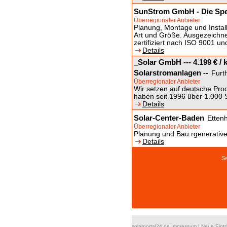
SunStrom GmbH - Die Spez
Überregionaler Anbieter
Planung, Montage und Install
Art und Größe. Ausgezeichn
zertifiziert nach ISO 9001 u
Details
_Solar GmbH --- 4.199 € / k
Solarstromanlagen --
Furt
Überregionaler Anbieter
Wir setzen auf deutsche Produ
haben seit 1996 über 1.000 S
Details
Solar-Center-Baden
Etten
Überregionaler Anbieter
Planung und Bau rgenerativ
Details
S
solarportal24.de Impressum
|
Neue Eint