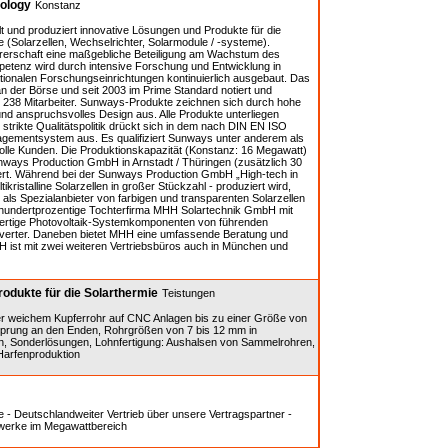
ology
Konstanz
 und produziert innovative Lösungen und Produkte für die
Solarzellen, Wechselrichter, Solarmodule / -systeme).
rerschaft eine maßgebliche Beteiligung am Wachstum des
etenz wird durch intensive Forschung und Entwicklung in
ationalen Forschungseinrichtungen kontinuierlich ausgebaut. Das
n der Börse und seit 2003 im Prime Standard notiert und
 238 Mitarbeiter. Sunways-Produkte zeichnen sich durch hohe
und anspruchsvolles Design aus. Alle Produkte unterliegen
strikte Qualitätspolitik drückt sich in dem nach DIN EN ISO
nagementsystem aus. Es qualifiziert Sunways unter anderem als
volle Kunden. Die Produktionskapazität (Konstanz: 16 Megawatt)
unways Production GmbH in Arnstadt / Thüringen (zusätzlich 30
rt. Während bei der Sunways Production GmbH „High-tech in
ikristalline Solarzellen in großer Stückzahl - produziert wird,
 als Spezialanbieter von farbigen und transparenten Solarzellen
e hundertprozentige Tochterfirma MHH Solartechnik GmbH mit
hwertige Photovoltaik-Systemkomponenten von führenden
nverter. Daneben bietet MHH eine umfassende Beratung und
 ist mit zwei weiteren Vertriebsbüros auch in München und
odukte für die Solarthermie
Teistungen
r weichem Kupferrohr auf CNC Anlagen bis zu einer Größe von
rung an den Enden, Rohrgrößen von 7 bis 12 mm in
n, Sonderlösungen, Lohnfertigung: Aushalsen von Sammelrohren,
arfenproduktion
 - Deutschlandweiter Vertrieb über unsere Vertragspartner -
ftwerke im Megawattbereich