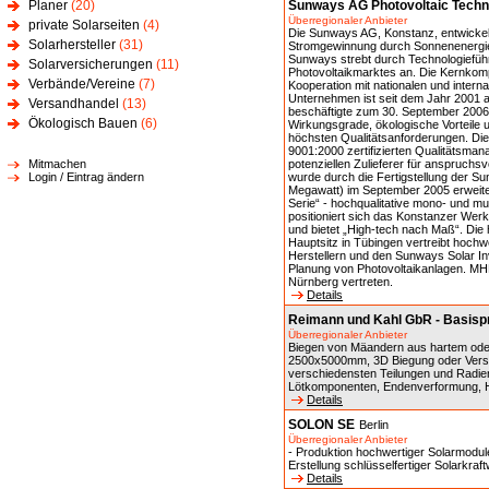
Planer
(20)
Sunways AG Photovoltaic Techn
Überregionaler Anbieter
private Solarseiten
(4)
Die Sunways AG, Konstanz, entwickelt
Solarhersteller
(31)
Stromgewinnung durch Sonnenenergie (
Sunways strebt durch Technologiefüh
Solarversicherungen
(11)
Photovoltaikmarktes an. Die Kernkomp
Verbände/Vereine
(7)
Kooperation mit nationalen und intern
Unternehmen ist seit dem Jahr 2001 a
Versandhandel
(13)
beschäftigte zum 30. September 2006
Ökologisch Bauen
(6)
Wirkungsgrade, ökologische Vorteile 
höchsten Qualitätsanforderungen. Die 
9001:2000 zertifizierten Qualitätsma
Mitmachen
potenziellen Zulieferer für anspruchs
Login / Eintrag ändern
wurde durch die Fertigstellung der S
Megawatt) im September 2005 erweite
Serie“ - hochqualitative mono- und mult
positioniert sich das Konstanzer Werk
und bietet „High-tech nach Maß“. Di
Hauptsitz in Tübingen vertreibt hoc
Herstellern und den Sunways Solar I
Planung von Photovoltaikanlagen. MHH
Nürnberg vertreten.
Details
Reimann und Kahl GbR - Basispr
Überregionaler Anbieter
Biegen von Mäandern aus hartem ode
2500x5000mm, 3D Biegung oder Versp
verschiedensten Teilungen und Radie
Lötkomponenten, Endenverformung, H
Details
SOLON SE
Berlin
Überregionaler Anbieter
- Produktion hochwertiger Solarmodule
Erstellung schlüsselfertiger Solarkra
Details