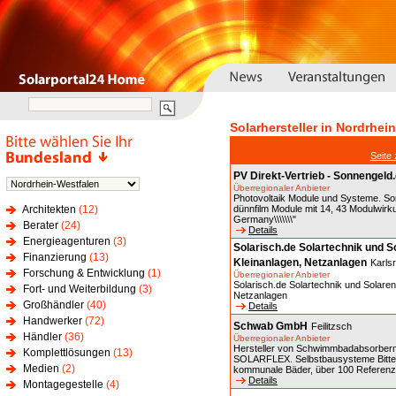
Solarhersteller in Nordrhei
Seite
PV Direkt-Vertrieb - Sonnengeld
Überregionaler Anbieter
Photovoltaik Module und Systeme. Son
Architekten
(12)
dünnfilm Module mit 14, 43 Modulwirkun
Germany\\\\\\\"
Berater
(24)
Details
Energieagenturen
(3)
Solarisch.de Solartechnik und 
Finanzierung
(13)
Kleinanlagen, Netzanlagen
Karls
Forschung & Entwicklung
(1)
Überregionaler Anbieter
Solarisch.de Solartechnik und Solare
Fort- und Weiterbildung
(3)
Netzanlagen
Großhändler
(40)
Details
Handwerker
(72)
Schwab GmbH
Feilitzsch
Händler
(36)
Überregionaler Anbieter
Hersteller von Schwimmbadabsorbern
Komplettlösungen
(13)
SOLARFLEX. Selbstbausysteme Bitte 
Medien
(2)
kommunale Bäder, über 100 Referenze
Details
Montagegestelle
(4)