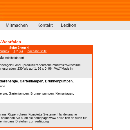
n-Westfalen
Seite 2 von 4
 zurück
1
2
3
4
nächste Seite
.de
Adelheidsdorf
nengeld GmbH produziert deutsche multi/mikrokristalline
gsgraden! 230 Wp auf 1, 66 x 0, 96 ! \\\\\\\"Made in
Solarenergie. Gartenlampen, Brunnenpumpen,
ruhe
nergie. Gartenlampen, Brunnenpumpen, Kleinanlagen,
 aus Rippenrohren. Komplette Systeme. Handelsname
besuchen Sie auch die homepage www.solar-flex.de Auch für
n in ganz D stehen zur verfügung