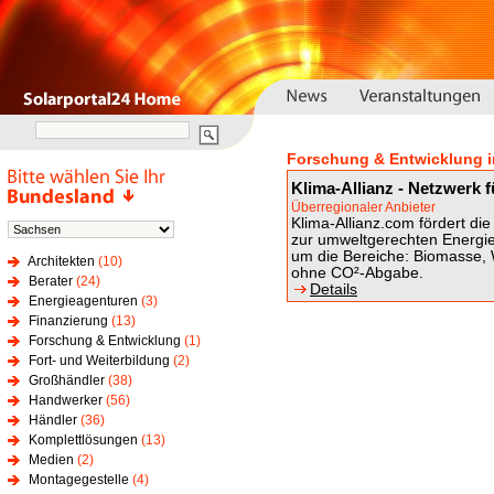
Forschung & Entwicklung 
Klima-Allianz - Netzwerk f
Überregionaler Anbieter
Klima-Allianz.com fördert d
zur umweltgerechten Energi
um die Bereiche: Biomasse,
Architekten
(10)
ohne CO²-Abgabe.
Berater
(24)
Details
Energieagenturen
(3)
Finanzierung
(13)
Forschung & Entwicklung
(1)
Fort- und Weiterbildung
(2)
Großhändler
(38)
Handwerker
(56)
Händler
(36)
Komplettlösungen
(13)
Medien
(2)
Montagegestelle
(4)