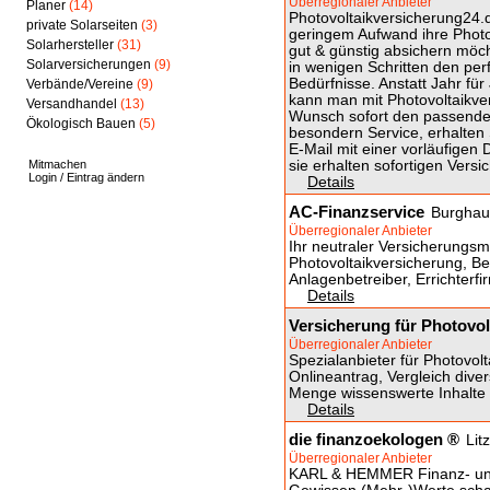
Überregionaler Anbieter
Planer
(14)
Photovoltaikversicherung24.de
private Solarseiten
(3)
geringem Aufwand ihre Phot
Solarhersteller
(31)
gut & günstig absichern möch
Solarversicherungen
(9)
in wenigen Schritten den perf
Bedürfnisse. Anstatt Jahr für
Verbände/Vereine
(9)
kann man mit Photovoltaikve
Versandhandel
(13)
Wunsch sofort den passende
Ökologisch Bauen
(5)
besondern Service, erhalten
E-Mail mit einer vorläufige
Mitmachen
sie erhalten sofortigen Vers
Login / Eintrag ändern
Details
AC-Finanzservice
Burghau
Überregionaler Anbieter
Ihr neutraler Versicherungs
Photovoltaikversicherung, Be
Anlagenbetreiber, Errichter
Details
Versicherung für Photovol
Überregionaler Anbieter
Spezialanbieter für Photovolt
Onlineantrag, Vergleich dive
Menge wissenswerte Inhalte f
Details
die finanzoekologen ®
Lit
Überregionaler Anbieter
KARL & HEMMER Finanz- und