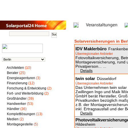
Solarversicherungen in Ber
IDV Maklerbüro
Frankenbe
Überregionaler Anbieter
Fotovoltaikversicherung, Betre
Montageversicherung, rund u
Privatperson... ...
Architekten
(10)
Details
Berater
(25)
Energieagenturen
(3)
twin solar
Düsseldorf
Finanzierung
(12)
Überregionaler Anbieter
Das Unternehmen twin solar 
Forschung & Entwicklung
(2)
Zwillingen Ingo und Maik Mö
Fort- und Weiterbildung
(2)
GmbH berät Hersteller, Groß
Großhändler
(39)
Privatkunden bezüglich maß
Handwerker
(53)
z.B. der Montageversicherung
Händler
(36)
inkl. Ertragsausfall und der B
Details
Komplettlösungen
(13)
Medien
(2)
Photovoltaikversicherunge
Montagegestelle
(5)
Hildesheim