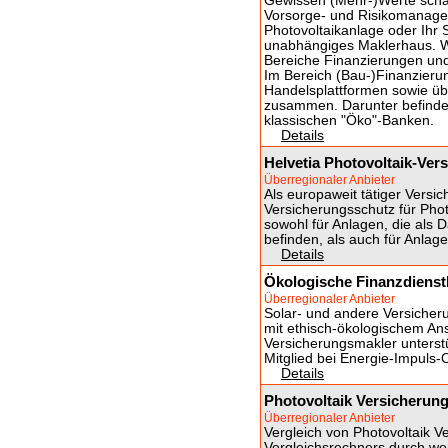
Gewissen (Mehr-)Werte schaf
Vorsorge- und Risikomanagem
Photovoltaikanlage oder Ihr 
unabhängiges Maklerhaus. W
Bereiche Finanzierungen und
Im Bereich (Bau-)Finanzierun
Handelsplattformen sowie üb
zusammen. Darunter befinden
klassischen "Öko"-Banken.
Details
Helvetia Photovoltaik-Ver
Überregionaler Anbieter
Als europaweit tätiger Versic
Versicherungsschutz für Phot
sowohl für Anlagen, die al
befinden, als auch für Anlag
Details
Ökologische Finanzdienst
Überregionaler Anbieter
Solar- und andere Versiche
mit ethisch-ökologischem An
Versicherungsmakler unterstü
Mitglied bei Energie-Impuls-
Details
Photovoltaik Versicherung
Überregionaler Anbieter
Vergleich von Photovoltaik 
Vergleichsrechners durch we