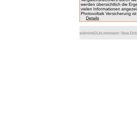
werden übersichtlich die Erg
vielen Informationen angezei
Photovoltaik Versicherung is
Details
solarportal24.de Impressum
|
Neue Eint