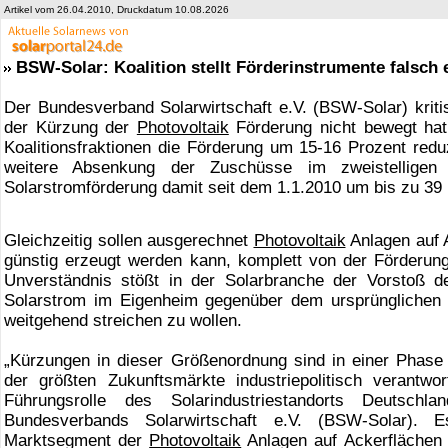
Artikel vom 26.04.2010, Druckdatum 10.08.2026
BSW-Solar: Koalition stellt Förderinstrumente falsch 
Der Bundesverband Solarwirtschaft e.V. (BSW-Solar) kritis
der Kürzung der
Photovoltaik
Förderung nicht bewegt hat.
Koalitionsfraktionen die Förderung um 15-16 Prozent redu
weitere Absenkung der Zuschüsse im zweistelligen
Solarstromförderung damit seit dem 1.1.2010 um bis zu 3
Gleichzeitig sollen ausgerechnet
Photovoltaik
Anlagen auf 
günstig erzeugt werden kann, komplett von der Förderu
Unverständnis stößt in der Solarbranche der Vorstoß de
Solarstrom im Eigenheim gegenüber dem ursprünglichen
weitgehend streichen zu wollen.
„Kürzungen in dieser Größenordnung sind in einer Phase
der größten Zukunftsmärkte industriepolitisch verantwor
Führungsrolle des Solarindustriestandorts Deutsch
Bundesverbands Solarwirtschaft e.V. (BSW-Solar). 
Marktsegment der
Photovoltaik
Anlagen auf Ackerflächen