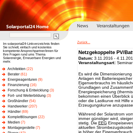
Zurück...
Im solarportal24-Linkverzeichnis finden
Sie schnell, einfach und kostenlos
kompetente Ansprechpartner/innen für
Netzgekoppelte PV/Bat
Ihre Fragen rund ums Thema
Solarenergie, Erneuerbare Energien und
Datum:
3.11.2016 - 4.11.20
mehr.
Veranstaltungsart:
Seminar
Architekten
(22)
Es wird die Dimensionierung 
Berater
(61)
Anlagen mit Batteriespeiche
Energieagenturen
(9)
Eigenverbrauchs im häuslich
Finanzierung
(16)
Grundlagen und Zusammenh
Forschung & Entwicklung
(3)
Energiespeicherung (thermisch
Fort- und Weiterbildung
(3)
bekommen einen Überblick üb
oder die Lastkurve mit Hilf
Großhändler
(54)
Erzeugungskurve anzupasse
Handwerker
(207)
Händler
(69)
Während der Solarstrom vom
Komplettlösungen
(22)
immer günstiger wird, steig
Medien
(7)
stetig. Die
EEG
Einspeiseverg
aktuellen Strombezugskosten
Montagegestelle
(7)
je höher der
Eigenverbrauch