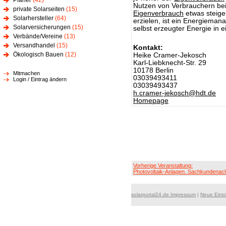
Planer
(42)
Nutzen von Verbrauchern be
private Solarseiten
(15)
Eigenverbrauch
etwas steige
Solarhersteller
(64)
erzielen, ist ein Energiema
Solarversicherungen
(15)
selbst erzeugter Energie in 
Verbände/Vereine
(13)
Versandhandel
(15)
Kontakt:
Ökologisch Bauen
(12)
Heike Cramer-Jekosch
Karl-Liebknecht-Str. 29
10178 Berlin
Mitmachen
03039493411
Login / Eintrag ändern
03039493437
h.cramer-jekosch@hdt.de
Homepage
Vorherige Veranstaltung:
Photovoltaik-Anlagen. Sachkundenac
solarportal24.de Impressum
|
Neue Eint