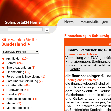
Finanzierung in Schleswig-
S
Finanz-, Versicherungs- u
Überregionaler Anbieter
Vermittlung von TÜV- geprüft
Architekten
(10)
Finanzierungen, Baufinanzie
Berater
(24)
Forwarddarlehen, Anschluß-
Energieagenturen
(3)
Details
Finanzierung
(12)
die finanzoekologen ®
Bam
Forschung & Entwicklung
(1)
Überregionaler Anbieter
Fort- und Weiterbildung
(2)
die finanzökologen® sind e
Großhändler
(40)
und Versicherungsmakler Gmb
Handwerker
(57)
dem "Solar-Zentrum" Deutsc
Händler
(36)
Maklerhaus haben sie sich a
und Risikomanagement spezia
Komplettlösungen
(14)
Bereiche Finanzierungen, Su
Medien
(2)
(SRI) und Krankenversicheru
Montagegestelle
(4)
außerbörsliche Kapitalbescha