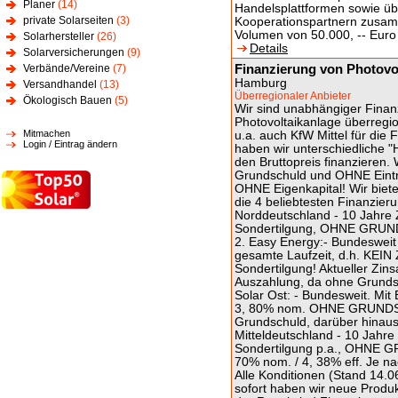
Planer
(14)
Handelsplattformen sowie üb
private Solarseiten
(3)
Kooperationspartnern zusam
Volumen von 50.000, -- Euro 
Solarhersteller
(26)
Details
Solarversicherungen
(9)
Finanzierung von Photo
Verbände/Vereine
(7)
Hamburg
Versandhandel
(13)
Überregionaler Anbieter
Ökologisch Bauen
(5)
Wir sind unabhängiger Finan
Photovoltaikanlage überregio
Mitmachen
u.a. auch KfW Mittel für die
Login / Eintrag ändern
haben wir unterschiedliche "
den Bruttopreis finanzieren.
Grundschuld und OHNE Eintr
OHNE Eigenkapital! Wir biete
die 4 beliebtesten Finanzieru
Norddeutschland - 10 Jahre 
Sondertilgung, OHNE GRUNDS
2. Easy Energy:- Bundesweit m
gesamte Laufzeit, d.h. KEI
Sondertilgung! Aktueller Zins
Auszahlung, da ohne Grunds
Solar Ost: - Bundesweit. Mit
3, 80% nom. OHNE GRUNDS
Grundschuld, darüber hinaus
Mitteldeutschland - 10 Jahre
Sondertilgung p.a., OHNE G
70% nom. / 4, 38% eff. Je na
Alle Konditionen (Stand 14.0
sofort haben wir neue Produk