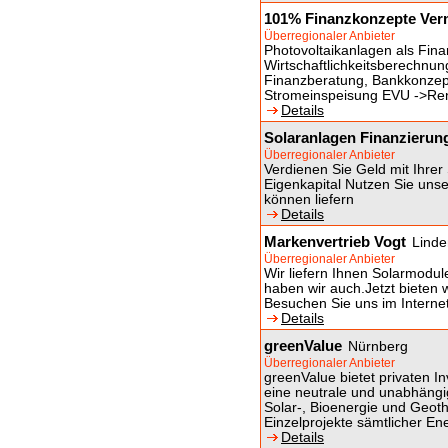
101% Finanzkonzepte Ver
Überregionaler Anbieter
Photovoltaikanlagen als Fina
Wirtschaftlichkeitsberechnung
Finanzberatung, Bankkonzept,
Stromeinspeisung EVU ->Re
Details
Solaranlagen Finanzierun
Überregionaler Anbieter
Verdienen Sie Geld mit Ihre
Eigenkapital Nutzen Sie unser
können liefern
Details
Markenvertrieb Vogt
Linde
Überregionaler Anbieter
Wir liefern Ihnen Solarmodul
haben wir auch.Jetzt bieten 
Besuchen Sie uns im Interne
Details
greenValue
Nürnberg
Überregionaler Anbieter
greenValue bietet privaten In
eine neutrale und unabhängi
Solar-, Bioenergie und Geot
Einzelprojekte sämtlicher En
Details