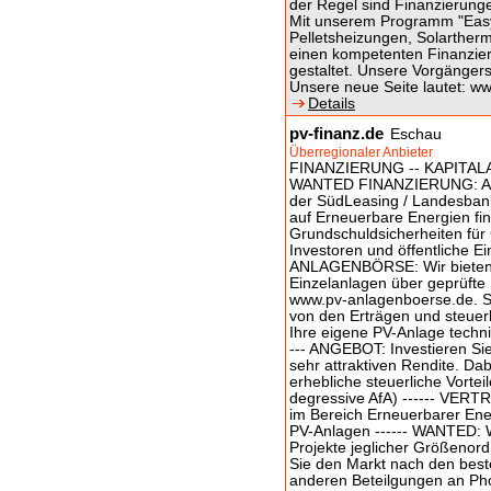
der Regel sind Finanzierung
Mit unserem Programm "Easy
Pelletsheizungen, Solartherm
einen kompetenten Finanzie
gestaltet. Unsere Vorgängers
Unsere neue Seite lautet: ww
Details
pv-finanz.de
Eschau
Überregionaler Anbieter
FINANZIERUNG -- KAPITAL
WANTED FINANZIERUNG: Als l
der SüdLeasing / Landesban
auf Erneuerbare Energien fi
Grundschuldsicherheiten für 
Investoren und öffentliche E
ANLAGENBÖRSE: Wir bieten In
Einzelanlagen über geprüfte
www.pv-anlagenboerse.de. Si
von den Erträgen und steuerl
Ihre eigene PV-Anlage techn
--- ANGEBOT: Investieren Sie 
sehr attraktiven Rendite. Dabe
erhebliche steuerliche Vortei
degressive AfA) ------ VERT
im Bereich Erneuerbarer Ener
PV-Anlagen ------ WANTED: W
Projekte jeglicher Größenor
Sie den Markt nach den best
anderen Beteilgungen an Phot