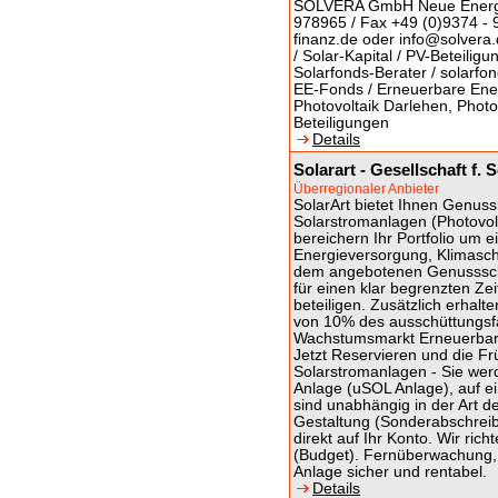
SOLVERA GmbH Neue Energien
978965 / Fax +49 (0)9374 - 9
finanz.de oder info@solvera.
/ Solar-Kapital / PV-Beteilig
Solarfonds-Berater / solarfon
EE-Fonds / Erneuerbare Ener
Photovoltaik Darlehen, Photo
Beteiligungen
Details
Solarart - Gesellschaft f
Überregionaler Anbieter
SolarArt bietet Ihnen Genuss
Solarstromanlagen (Photovol
bereichern Ihr Portfolio um 
Energieversorgung, Klimasch
dem angebotenen Genusssche
für einen klar begrenzten Ze
beteiligen. Zusätzlich erhalt
von 10% des ausschüttungsf
Wachstumsmarkt Erneuerbare E
Jetzt Reservieren und die Fr
Solarstromanlagen - Sie we
Anlage (uSOL Anlage), auf e
sind unabhängig in der Art de
Gestaltung (Sonderabschreib
direkt auf Ihr Konto. Wir ri
(Budget). Fernüberwachung,
Anlage sicher und rentabel.
Details