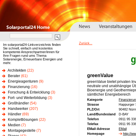
Zurück...
Im solarportal24-Linkverzeichnis finden
Sie schnell, einfach und kostenlos
kompetente Ansprechpartner/innen für
Ihre Fragen rund ums Thema
Solarenergie, Erneuerbare Energien und
mehr.
Architekten
(22)
greenValue
Berater
(61)
Energieagenturen
(9)
greenValue bietet privaten In
neutrale und unabhängige Übe
Finanzierung
(16)
Bioenergie und Geothermiepr
Forschung & Entwicklung
(3)
sämtlicher Energiebereich
Fort- und Weiterbildung
(3)
Kategorie
Finanzieru
Großhändler
(54)
Strasse
Happurger 
Handwerker
(207)
PLZ/Ort
90482 Nürn
Händler
(69)
Land/Bundesland
D-BAY
Telefon
0911 95 33
Komplettlösungen
(22)
Telefax
0911 95 33
Medien
(7)
EMail-Adresse
EMail
Montagegestelle
(7)
Homepage
http://w