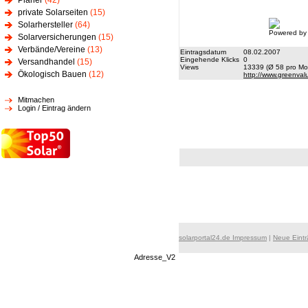
Planer
(42)
private Solarseiten
(15)
Solarhersteller
(64)
Powered by
Solarversicherungen
(15)
Verbände/Vereine
(13)
Eintragsdatum
08.02.2007
Eingehende Klicks
0
Versandhandel
(15)
Views
13339 (Ø 58 pro Mon
Ökologisch Bauen
(12)
http://www.greenval
Mitmachen
Login / Eintrag ändern
solarportal24.de Impressum
|
Neue Eint
Adresse_V2