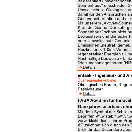
ist garantiert umweltschonen
Sonnenhaus“ entscheiden Sie
Umweltschutz. Ökologisch un
damit wir den Ansprüchen an
Gesundheit erhalten und die
Mit unserem „Aktiven-Sonnen
Kraft der Sonne. Der sehr g
Sonnenhaus“ schont nicht nu
Bewusstsein und die Sicherhe
oder Umweltschutz Gedanken
Emissionen „neutral“ gemäß 
Heizkosten < 1 €/m² Wohnflä
regenerativer Energien • Um
Nachhaltige Bauweise • Ein
*Heizungsanlagenstrom (Hilf
Details
entaak - Ingenieur- und A
Überregionaler Anbieter
Ökologisches Bauen, Regener
Passivhäuser
Details
FASA AG-Sinn für Innovat
Ganzjahressolarhaus ohn
Mit dem Symbol der Schildkröt
Begriffen \\\\\\\"stabil\\\\\\\", \
verwirklicht dies in ihren Proj
AG zeichnet sich durch den S
Blick für das Besondere aus