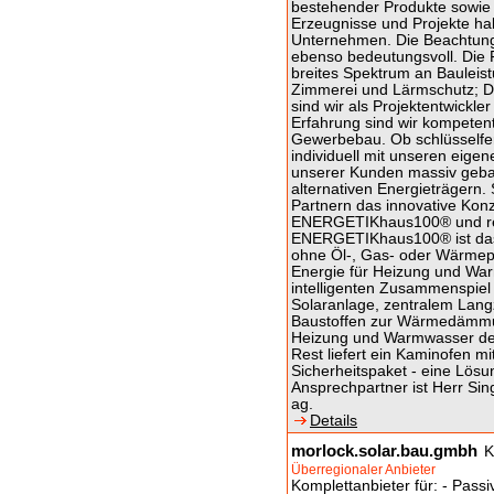
bestehender Produkte sowie d
Erzeugnisse und Projekte hab
Unternehmen. Die Beachtung 
ebenso bedeutungsvoll. Die F
breites Spektrum an Bauleist
Zimmerei und Lärmschutz; 
sind wir als Projektentwickle
Erfahrung sind wir kompeten
Gewerbebau. Ob schlüsselfe
individuell mit unseren eige
unserer Kunden massiv gebaut
alternativen Energieträgern
Partnern das innovative Kon
ENERGETIKhaus100® und reali
ENERGETIKhaus100® ist das 
ohne Öl-, Gas- oder Wärmep
Energie für Heizung und Wa
intelligenten Zusammenspiel 
Solaranlage, zentralem Lan
Baustoffen zur Wärmedämm
Heizung und Warmwasser de
Rest liefert ein Kaminofen m
Sicherheitspaket - eine Lös
Ansprechpartner ist Herr Sin
ag.
Details
morlock.solar.bau.gmbh
K
Überregionaler Anbieter
Komplettanbieter für: - Passi