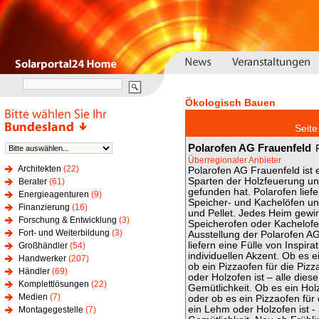
Ökologisch Bauen
Sei
Polarofen AG Frauenfeld
Überregionaler Anbieter
Architekten
(22)
Polarofen AG Frauenfeld ist 
Sparten der Holzfeuerung un
Berater
(61)
gefunden hat. Polarofen lie
Energieagenturen
(9)
Speicher- und Kachelöfen u
Finanzierung
(16)
und Pellet. Jedes Heim gew
Forschung & Entwicklung
(3)
Speicherofen oder Kachelofe
Fort- und Weiterbildung
(3)
Ausstellung der Polarofen AG
liefern eine Fülle von Inspi
Großhändler
(54)
individuellen Akzent. Ob es 
Handwerker
(207)
ob ein Pizzaofen für die Piz
Händler
(69)
oder Holzofen ist – alle die
Komplettlösungen
(22)
Gemütlichkeit. Ob es ein Ho
Medien
(7)
oder ob es ein Pizzaofen für
ein Lehm oder Holzofen ist 
Montagegestelle
(7)