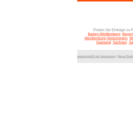
Finden Sie Einträge zu 
Baden-Württemberg
Bayer
Mecklenburg-Vorpommern
N
Saarland
Sachsen
Sa
solarportal24.de Impressum
|
Neue Eint