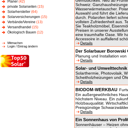
Gemütlichkeit. Neu ab Frühli
Planer
(42)
Schweiz: Ganzhausheizungen 
private Solarseiten
(15)
Wasserwärmetauscher. Polaro
Solarhersteller
(64)
Auswahl und führt die Liefer
Solarversicherungen
(15)
durch. Polarofen liefert schn
vollsten Zufriedenheit aus. 
Verbände/Vereine
(13)
Sie Teakholzmöbel, Eisenmöb
Versandhandel
(15)
Preisen in unserer Ausstellu
Ökologisch Bauen
(12)
eine traumhafte Oase. Wir h
Accessoire in auffallend sch
Mitmachen
Details
Login / Eintrag ändern
Der Solarbauer Borowski
Planung und Installation von
Details
Solar- und Umwelttechnik 
Solarthermie, Photovolaik, 
Scheitholzheizungen und Öfe
Details
BIODOM-WERKBAU
Furt
Ein außergewöhnliches Haus 
höchstem Niveau. Ein zukunft
Holzbauqualität. Wirtschaftli
Preisgünstige Schwarzwälde
Details
Ein Sonnenhaus von Pro
Sonnenhäuser – Heizen ohne