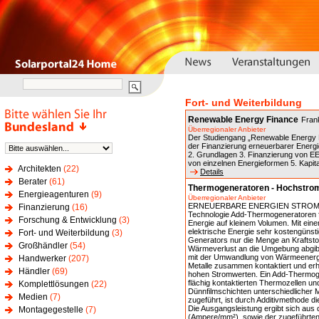
Fort- und Weiterbildung
Renewable Energy Finance
Fran
Überregionaler Anbieter
Der Studiengang „Renewable Energy F
der Finanzierung erneuerbarer Energi
2. Grundlagen 3. Finanzierung von E
von einzelnen Energieformen 5. Kapi
Architekten
(22)
Details
Berater
(61)
Thermogeneratoren - Hochstro
Energieagenturen
(9)
Überregionaler Anbieter
ERNEUERBARE ENERGIEN STROM AUS
Finanzierung
(16)
Technologie Add-Thermogeneratoren fü
Forschung & Entwicklung
(3)
Energie auf kleinem Volumen. Mit ei
elektrische Energie sehr kostengünst
Fort- und Weiterbildung
(3)
Generators nur die Menge an Kraftstof
Großhändler
(54)
Wärmeverlust an die Umgebung abgibt.
mit der Umwandlung von Wärmeenergie
Handwerker
(207)
Metalle zusammen kontaktiert und erhi
Händler
(69)
hohen Stromwerten. Ein Add-Thermoge
flächig kontaktierten Thermozellen un
Komplettlösungen
(22)
Dünnfilmschichten unterschiedlicher 
Medien
(7)
zugeführt, ist durch Additivmethode 
Die Ausgangsleistung ergibt sich au
Montagegestelle
(7)
(Ampere/mm²), sowie der zugeführten 