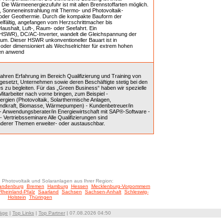
 Die Wärmeenergiezufuhr ist mit allen Brennstoffarten möglich.
 Sonneneinstrahlung mit Thermo- und Photovoltaik-
f oder Geothermie. Durch die kompakte Bauform der
lfältig, angefangen vom Herzschrittmacher bis
Haushalt, Luft-, Raum- oder Seefahrt. Ein
 DC/AC-Inverter, wandelt die Gleichspannung der
m. Dieser HSWR unkonventioneller Bauart ist in
n oder dimensioniert als Wechselrichter für extrem hohen
gen anwend
Jahren Erfahrung im Bereich Qualifizierung und Training von
l gesetzt, Unternehmen sowie deren Beschäftigte stetig bei den
 zu begleiten. Für das „Green Business“ haben wir spezielle
Mitarbeiter nach vorne bringen, zum Beispiel -
ergien (Photovoltaik, Solarthermische Anlagen,
indkraft, Biomasse, Wärmepumpen) - Kundenbetreuer/in
- Anwendungsberater/in Energiewirtschaft mit SAP®-Software -
Vertriebsseminare Alle Qualifizierungen sind
nderer Themen erweiter- oder austauschbar.
 Photovoltaik und Solaranlagen aus Ihrer Region:
andenburg
Bremen
Hamburg
Hessen
Mecklenburg-Vorpommern
Rheinland-Pfalz
Saarland
Sachsen
Sachsen-Anhalt
Schleswig-
Holstein
Thüringen
räge
|
Top Links
|
Top Partner
| 07.08.2026 04:50