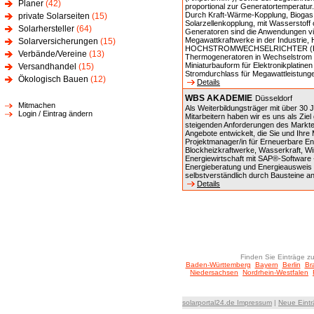
Planer
(42)
proportional zur Generatortemperatur.
Durch Kraft-Wärme-Kopplung, Biogas,
private Solarseiten
(15)
Solarzellenkopplung, mit Wasserstof
Solarhersteller
(64)
Generatoren sind die Anwendungen vie
Megawattkraftwerke in der Industrie, 
Solarversicherungen
(15)
HOCHSTROMWECHSELRICHTER (HSWR),
Verbände/Vereine
(13)
Thermogeneratoren in Wechselstrom u
Miniaturbauform für Elektronikplatine
Versandhandel
(15)
Stromdurchlass für Megawattleistun
Ökologisch Bauen
(12)
Details
WBS AKADEMIE
Düsseldorf
Mitmachen
Als Weiterbildungsträger mit über 30 
Login / Eintrag ändern
Mitarbeitern haben wir es uns als Zie
steigenden Anforderungen des Marktes
Angebote entwickelt, die Sie und Ihre 
Projektmanager/in für Erneuerbare En
Blockheizkraftwerke, Wasserkraft, W
Energiewirtschaft mit SAP®-Software 
Energieberatung und Energieausweis - 
selbstverständlich durch Bausteine a
Details
Finden Sie Einträge zu
Baden-Württemberg
Bayern
Berlin
Br
Niedersachsen
Nordrhein-Westfalen
solarportal24.de Impressum
|
Neue Eint