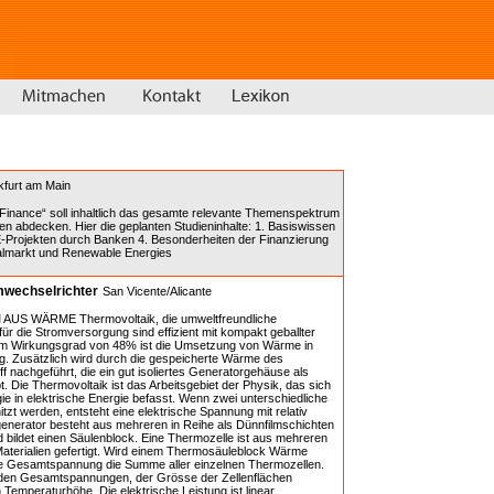
kfurt am Main
inance“ soll inhaltlich das gesamte relevante Themenspektrum
en abdecken. Hier die geplanten Studieninhalte: 1. Basiswissen
E-Projekten durch Banken 4. Besonderheiten der Finanzierung
talmarkt und Renewable Energies
mwechselrichter
San Vicente/Alicante
 WÄRME Thermovoltaik, die umweltfreundliche
r die Stromversorgung sind effizient mit kompakt geballter
nem Wirkungsgrad von 48% ist die Umsetzung von Wärme in
ig. Zusätzlich wird durch die gespeicherte Wärme des
f nachgeführt, die ein gut isoliertes Generatorgehäuse als
 Die Thermovoltaik ist das Arbeitsgebiet der Physik, das sich
 in elektrische Energie befasst. Wenn zwei unterschiedliche
tzt werden, entsteht eine elektrische Spannung mit relativ
nerator besteht aus mehreren in Reihe als Dünnfilmschichten
d bildet einen Säulenblock. Eine Thermozelle ist aus mehreren
Materialien gefertigt. Wird einem Thermosäuleblock Wärme
die Gesamtspannung die Summe aller einzelnen Thermozellen.
s den Gesamtspannungen, der Grösse der Zellenflächen
Temperaturhöhe. Die elektrische Leistung ist linear