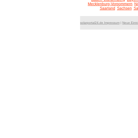
Mecklenburg-Vorpommern
N
Saarland
Sachsen
Sa
solarportal24.de Impressum
|
Neue Eint