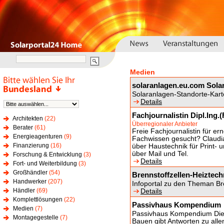
Medien
solaranlagen.eu.com Sola
Solaranlagen-Standorte-Kart
Details
Fachjournalistin Dipl.Ing.
Architekten
(22)
Überregionaler Anbieter
Berater
(61)
Freie Fachjournalistin für e
Energieagenturen
(9)
Fachwissen gesucht? Claudia 
Finanzierung
(16)
über Haustechnik für Print- u
über Mail und Tel.
Forschung & Entwicklung
(3)
Details
Fort- und Weiterbildung
(3)
Großhändler
(54)
Brennstoffzellen-Heiztech
Handwerker
(207)
Infoportal zu den Theman Br
Händler
(69)
Details
Komplettlösungen
(22)
Passivhaus Kompendium
Medien
(7)
Passivhaus Kompendium Die J
Montagegestelle
(7)
Bauen gibt Antworten zu all