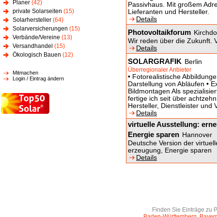
Planer
(42)
Passivhaus. Mit großem Adres
private Solarseiten
(15)
Lieferanten und Hersteller.
Details
Solarhersteller
(64)
Solarversicherungen
(15)
Photovoltaikforum
Kirchdo
Verbände/Vereine
(13)
Wir reden über die Zukunft. 
Versandhandel
(15)
Details
Ökologisch Bauen
(12)
SOLARGRAFIK
Berlin
Überregionaler Anbieter
Mitmachen
• Fotorealistische Abbildunge
Login / Eintrag ändern
Darstellung von Abläufen • Ex
Bildmontagen Als spezialisier
fertige ich seit über achtzeh
Hersteller, Dienstleister und 
Details
virtuelle Ausstellung: er
Energie sparen
Hannover
Deutsche Version der virtuel
erzeugung, Energie sparen
Details
Finden Sie Einträge zu 
Baden-Württemberg
Bayer