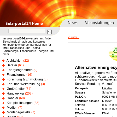
Zurück...
Im solarportal24-Linkverzeichnis finden
Sie schnell, einfach und kostenlos
kompetente Ansprechpartner/innen für
Ihre Fragen rund ums Thema
Solarenergie, Erneuerbare Energien und
mehr.
Architekten
(22)
Berater
(61)
Alternative Energie
Energieagenturen
(9)
Alternative, regenerative Ene
Finanzierung
(16)
schützen durch Nutzung moder
Forschung & Entwicklung
(3)
Für handwerklich versierte K
Service, Beratung, Verkauf!
Fort- und Weiterbildung
(3)
Kategorie
Händler
Großhändler
(54)
Strasse
Schaffentor
Handwerker
(207)
PLZ/Ort
99974 Müh
Händler
(69)
Land/Bundesland
D-BAW
Komplettlösungen
(22)
Telefon
03601/889
Medien
(7)
Telefax
03601/887
Montagegestelle
(7)
EMail-Adresse
EMail