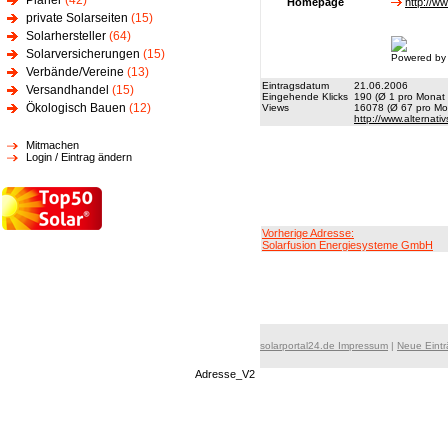
Planer
(42)
Homepage
http://w
private Solarseiten
(15)
Solarhersteller
(64)
Solarversicherungen
(15)
Powered by
Verbände/Vereine
(13)
Eintragsdatum
21.06.2006
Versandhandel
(15)
Eingehende Klicks
190 (Ø 1 pro Monat 
Ökologisch Bauen
(12)
Views
16078 (Ø 67 pro Mon
http://www.alternati
Mitmachen
Login / Eintrag ändern
Vorherige Adresse:
Solarfusion Energiesysteme GmbH
solarportal24.de Impressum
|
Neue Eint
Adresse_V2