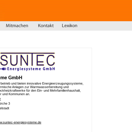
teme GmbH
larbetrieb und bieten innovative Energieerzeugungssysteme,
hermische Anlagen zur Warmwasserbereitung und
ockheizkraftwerke für den Ein- und Mehrfamilienhaushalt,
ser und Kommunen an.
r
Kirche 3
lstadt
ww.suntec-energiesysteme.de