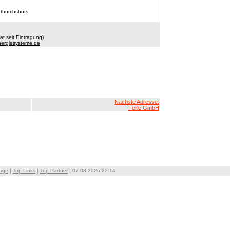
 thumbshots
t seit Eintragung)
nergiesysteme.de
Nächste Adresse:
Ferle GmbH
räge
|
Top Links
|
Top Partner
| 07.08.2026 22:14