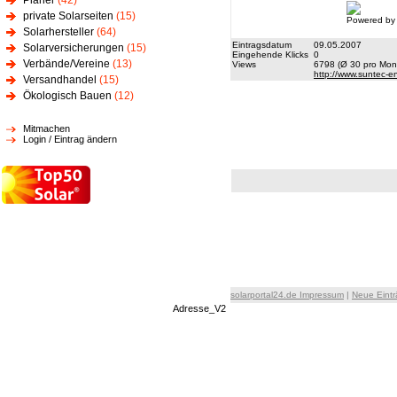
Planer
(42)
private Solarseiten
(15)
Powered by
Solarhersteller
(64)
Eintragsdatum
09.05.2007
Solarversicherungen
(15)
Eingehende Klicks
0
Verbände/Vereine
(13)
Views
6798 (Ø 30 pro Mona
http://www.suntec-e
Versandhandel
(15)
Ökologisch Bauen
(12)
Mitmachen
Login / Eintrag ändern
solarportal24.de Impressum
|
Neue Eint
Adresse_V2