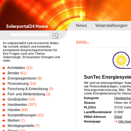
Zurück...
Im solarportal24-Linkverzeichnis finden
Sie schnell, einfach und kostenlos
kompetente Ansprechpartner/innen für
Ihre Fragen rund ums Thema
Solarenergie, Erneuerbare Energien und
mehr.
Architekten
(22)
Berater
(61)
SunTec Energiesys
Energieagenturen
(9)
Wir sind ein leistungsfähiger So
Finanzierung
(16)
wie Photovoltaikanlagen, solart
Forschung & Entwicklung
(3)
Heizungsunterstützung, Mini - Bl
sowie Energieberatung für Häu
Fort- und Weiterbildung
(3)
Kategorie
Handwerke
Großhändler
(54)
Strasse
Hinter der 
Handwerker
(207)
PLZ/Ort
97232 Giebe
Händler
(69)
Land/Bundesland
D-BAY
Komplettlösungen
(22)
EMail-Adresse
EMail
Medien
(7)
Homepage
http://w
Montagegestelle
(7)