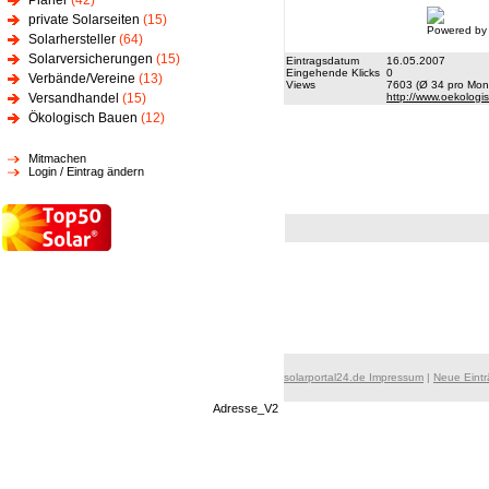
Planer
(42)
private Solarseiten
(15)
Powered by
Solarhersteller
(64)
Solarversicherungen
(15)
Eintragsdatum
16.05.2007
Eingehende Klicks
0
Verbände/Vereine
(13)
Views
7603 (Ø 34 pro Mona
Versandhandel
(15)
http://www.oekologi
Ökologisch Bauen
(12)
Mitmachen
Login / Eintrag ändern
solarportal24.de Impressum
|
Neue Eint
Adresse_V2