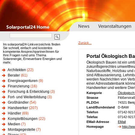
Zurück...
Im solarportal24-Linkverzeichnis finden
Sie schnell, einfach und kostenlos
kompetente Ansprechpartner/innen für
Ihre Fragen rund ums Thema
Portal Ökologisch B
Solarenergie, Erneuerbare Energien und
Ökologisch Bauen ist ein um
mehr.
zukunftsgerechtes umweltfre
Architekten
(22)
Naturbaustoffe, Holzbau und
sind Altbausanierung, Lehmb
Berater
(61)
werden Nachrichten von Verbä
Energieagenturen
(9)
einer Adressdatenbank können
Finanzierung
(16)
Handwerker und weitere Dien
Forschung & Entwicklung
(3)
Kategorie
Ökologisch
Fort- und Weiterbildung
(3)
Strasse
Flößerstra
Großhändler
(54)
PLZ/Ort
74321 Bieti
Land/Bundesland
D-BAW
Handwerker
(207)
Telefon
07142-921
Händler
(69)
Telefax
07142-921
Komplettlösungen
(22)
EMail-Adresse
EMail
Medien
(7)
Homepage
http://w
Montagegestelle
(7)