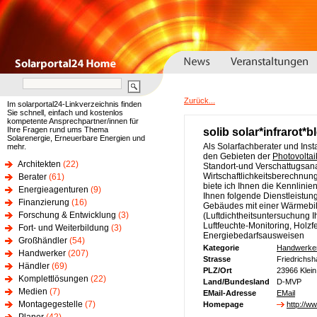
Zurück...
Im solarportal24-Linkverzeichnis finden
Sie schnell, einfach und kostenlos
kompetente Ansprechpartner/innen für
Ihre Fragen rund ums Thema
solib solar*infrarot*
Solarenergie, Erneuerbare Energien und
Als Solarfachberater und Inst
mehr.
den Gebieten der
Photovoltai
Architekten
(22)
Standort-und Verschattugsanal
Wirtschaftlichkeitsberechnung
Berater
(61)
biete ich Ihnen die Kennlinie
Energieagenturen
(9)
Ihnen folgende Dienstleistun
Finanzierung
(16)
Gebäudes mit einer Wärmebi
Forschung & Entwicklung
(3)
(Luftdichtheitsuntersuchung
Luftfeuchte-Monitoring, Holz
Fort- und Weiterbildung
(3)
Energiebedarfsausweisen
Großhändler
(54)
Kategorie
Handwerke
Handwerker
(207)
Strasse
Friedrichs
Händler
(69)
PLZ/Ort
23966 Klei
Komplettlösungen
(22)
Land/Bundesland
D-MVP
Medien
(7)
EMail-Adresse
EMail
Montagegestelle
(7)
Homepage
http://ww