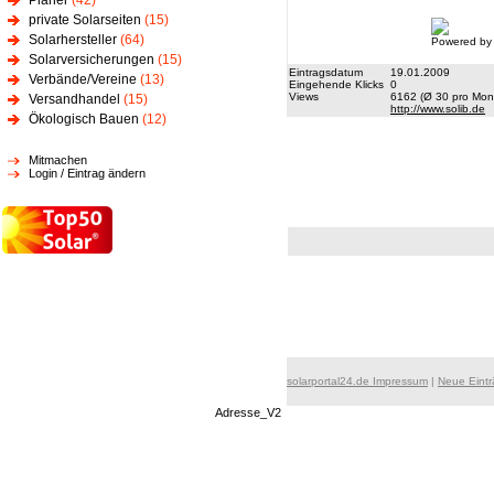
Planer
(42)
private Solarseiten
(15)
Solarhersteller
(64)
Powered by
Solarversicherungen
(15)
Eintragsdatum
19.01.2009
Verbände/Vereine
(13)
Eingehende Klicks
0
Views
6162 (Ø 30 pro Mona
Versandhandel
(15)
http://www.solib.de
Ökologisch Bauen
(12)
Mitmachen
Login / Eintrag ändern
solarportal24.de Impressum
|
Neue Eint
Adresse_V2