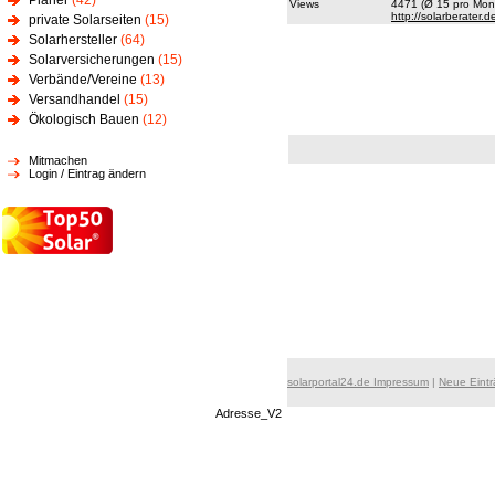
Planer
(42)
Views
4471 (Ø 15 pro Mona
http://solarberater.d
private Solarseiten
(15)
Solarhersteller
(64)
Solarversicherungen
(15)
Verbände/Vereine
(13)
Versandhandel
(15)
Ökologisch Bauen
(12)
Mitmachen
Login / Eintrag ändern
solarportal24.de Impressum
|
Neue Eint
Adresse_V2