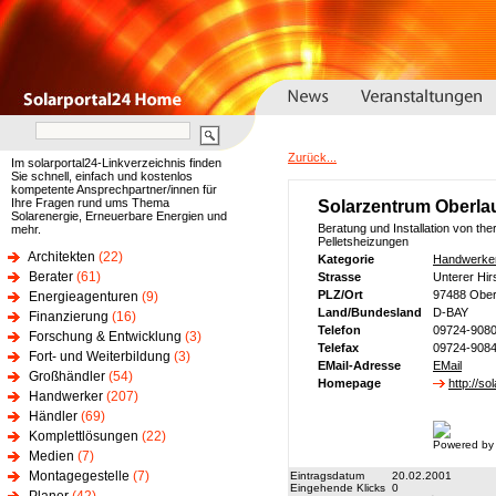
Zurück...
Im solarportal24-Linkverzeichnis finden
Sie schnell, einfach und kostenlos
kompetente Ansprechpartner/innen für
Ihre Fragen rund ums Thema
Solarzentrum Oberla
Solarenergie, Erneuerbare Energien und
Beratung und Installation von th
mehr.
Pelletsheizungen
Architekten
(22)
Kategorie
Handwerke
Berater
(61)
Strasse
Unterer Hi
PLZ/Ort
97488 Ober
Energieagenturen
(9)
Land/Bundesland
D-BAY
Finanzierung
(16)
Telefon
09724-908
Forschung & Entwicklung
(3)
Telefax
09724-908
Fort- und Weiterbildung
(3)
EMail-Adresse
EMail
Großhändler
(54)
Homepage
http://so
Handwerker
(207)
Händler
(69)
Komplettlösungen
(22)
Powered by
Medien
(7)
Montagegestelle
(7)
Eintragsdatum
20.02.2001
Eingehende Klicks
0