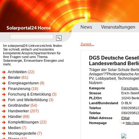
Zurück...
Im solarportal24-Linkverzeichnis finden
Sie schnell, einfach und kostenlos
kompetente Ansprechpartner/innen für
Ihre Fragen rund ums Thema
DGS Deutsche Gesell
Solarenergie, Erneuerbare Energien und
Landesverband Berli
mehr.
Träger der Solar-Schule Berli
Architekten
(22)
Anlagen"/"Photovoltaische A
Berater
(61)
PV, Lobbyarbeit, Technologie
Nutzern
Energieagenturen
(9)
Kategorie
Forschung 
Finanzierung
(16)
Strasse
Erich-Stein
Forschung & Entwicklung
(3)
PLZ/Ort
10243 Berli
Fort- und Weiterbildung
(3)
Land/Bundesland
D-BLN
Großhändler
(54)
Telefon
030/29381
Handwerker
(207)
Telefax
030/29381
Händler
(69)
EMail-Adresse
EMail
Komplettlösungen
(22)
Homepage
http://w
Medien
(7)
Montagegestelle
(7)