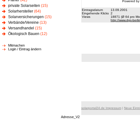
Planer
(42)
Powered by
private Solarseiten
(15)
Eintragsdatum
13.09.2001
Solarhersteller
(64)
Eingehende Klicks
2
Solarversicherungen
(15)
Views
18871 (Ø 64 pro Mon
http://www.dgs-berli
Verbände/Vereine
(13)
Versandhandel
(15)
Ökologisch Bauen
(12)
Mitmachen
Login / Eintrag ändern
solarportal24.de Impressum
|
Neue Eint
Adresse_V2