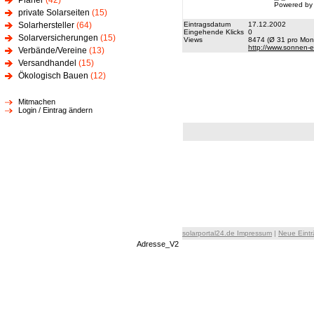
Planer
(42)
Powered by
private Solarseiten
(15)
Solarhersteller
(64)
Eintragsdatum
17.12.2002
Eingehende Klicks
0
Solarversicherungen
(15)
Views
8474 (Ø 31 pro Mona
http://www.sonnen-e
Verbände/Vereine
(13)
Versandhandel
(15)
Ökologisch Bauen
(12)
Mitmachen
Login / Eintrag ändern
solarportal24.de Impressum
|
Neue Eint
Adresse_V2