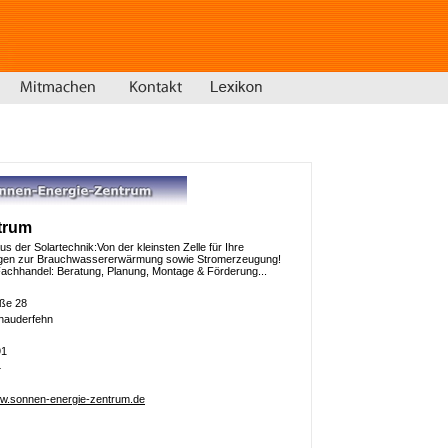
trum
us der Solartechnik:Von der kleinsten Zelle für Ihre
lagen zur Brauchwassererwärmung sowie Stromerzeugung!
Fachhandel: Beratung, Planung, Montage & Förderung...
aße 28
hauderfehn
91
4
ww.sonnen-energie-zentrum.de