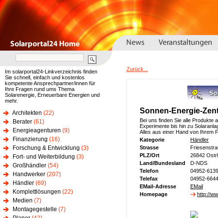
Zurück...
Im solarportal24-Linkverzeichnis finden
Sie schnell, einfach und kostenlos
kompetente Ansprechpartner/innen für
Ihre Fragen rund ums Thema
Solarenergie, Erneuerbare Energien und
mehr.
Sonnen-Energie-Zen
Architekten
(22)
Bei uns finden Sie alle Produkte a
Berater
(61)
Experimente bis hin zu Solaran
Energieagenturen
(9)
Alles aus einer Hand von Ihrem 
Finanzierung
(16)
Kategorie
Händler
Forschung & Entwicklung
(3)
Strasse
Friesenstr
PLZ/Ort
26842 Ostr
Fort- und Weiterbildung
(3)
Land/Bundesland
D-NDS
Großhändler
(54)
Telefon
04952-613
Handwerker
(207)
Telefax
04952-664
Händler
(69)
EMail-Adresse
EMail
Komplettlösungen
(22)
Homepage
http://w
Medien
(7)
Montagegestelle
(7)