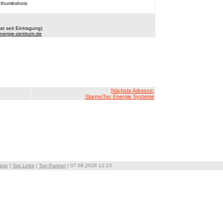
 thumbshots
t seit Eintragung)
nergie-zentrum.de
Nächste Adresse:
StarmoTec Energie Systeme
räge
|
Top Links
|
Top Partner
| 07.08.2026 12:23