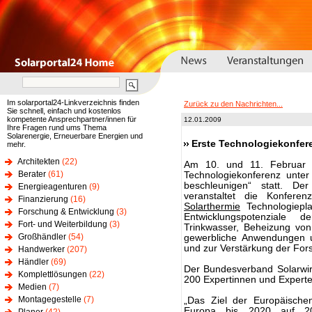
Im solarportal24-Linkverzeichnis finden
Zurück zu den Nachrichten...
Sie schnell, einfach und kostenlos
kompetente Ansprechpartner/innen für
12.01.2009
Ihre Fragen rund ums Thema
Solarenergie, Erneuerbare Energien und
Erste Technologiekonfere
mehr.
Architekten
(22)
Am 10. und 11. Februar 2
Berater
(61)
Technologiekonferenz unte
beschleunigen“ statt. Der
Energieagenturen
(9)
veranstaltet die Konfer
Finanzierung
(16)
Solarthermie
Technologiepla
Forschung & Entwicklung
(3)
Entwicklungspotenziale
Fort- und Weiterbildung
(3)
Trinkwasser, Beheizung vo
Großhändler
(54)
gewerbliche Anwendungen u
und zur Verstärkung der Fors
Handwerker
(207)
Händler
(69)
Der Bundesverband Solarwir
Komplettlösungen
(22)
200 Expertinnen und Experte
Medien
(7)
Montagegestelle
(7)
„Das Ziel der Europäische
Europa bis 2020 auf 2