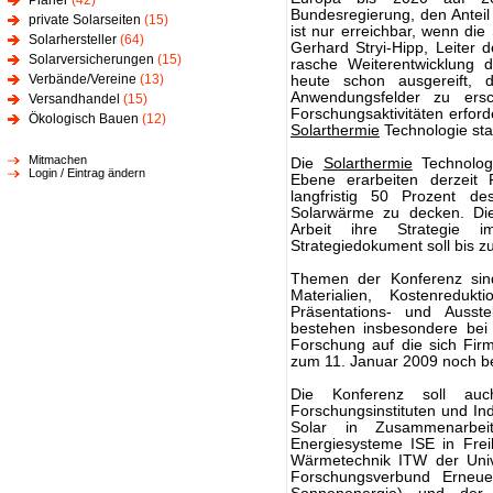
Planer
(42)
Bundesregierung, den Antei
private Solarseiten
(15)
ist nur erreichbar, wenn die
Solarhersteller
(64)
Gerhard Stryi-Hipp, Leiter 
Solarversicherungen
(15)
rasche Weiterentwicklung 
Verbände/Vereine
(13)
heute schon ausgereift
Anwendungsfelder zu ersc
Versandhandel
(15)
Forschungsaktivitäten erford
Ökologisch Bauen
(12)
Solarthermie
Technologie sta
Mitmachen
Die
Solarthermie
Technologi
Login / Eintrag ändern
Ebene erarbeiten derzeit F
langfristig 50 Prozent 
Solarwärme zu decken. Die
Arbeit ihre Strategie i
Strategiedokument soll bis z
Themen der Konferenz sin
Materialien, Kostenredukt
Präsentations- und Ausste
bestehen insbesondere bei 
Forschung auf die sich Fir
zum 11. Januar 2009 noch 
Die Konferenz soll auc
Forschungsinstituten und Ind
Solar in Zusammenarbeit
Energiesysteme ISE in Fre
Wärmetechnik ITW der Unive
Forschungsverbund Erneue