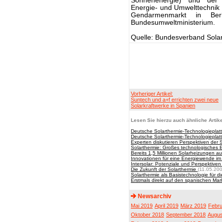
Sonnenenergie) und der 
Energie- und Umwelttechnik e
Gendarmenmarkt in Ber
Bundesumweltministerium.
Quelle: Bundesverband Solar
Vorheriger Artikel:
Suntech und a+f errichten zwei neue
Solarkraftwerke in Spanien
Lesen Sie hierzu auch ähnliche Artike
Deutsche Solarthermie-Technologieplat
Deutsche Solarthermie-Technologieplatt
Experten diskutieren Perspektiven der
Solarthermie: Großes technologisches 
Bereits 1,5 Millionen Solarheizungen 
Innovationen für eine Energiewende i
Intersolar: Potenziale und Perspektiven
Die Zukunft der Solarthermie
(11.05.20
Solarthermie als Basistechnologie für 
Erstmals direkt auf den spanischen Mar
Newsarchiv
Mai 2019
April 2019
März 2019
Febru
Oktober 2018
September 2018
Augus