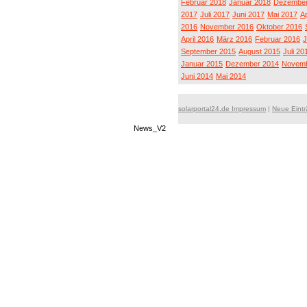
Februar 2018
Januar 2018
Dezember
2017
Juli 2017
Juni 2017
Mai 2017
Ap
2016
November 2016
Oktober 2016
April 2016
März 2016
Februar 2016
J
September 2015
August 2015
Juli 20
Januar 2015
Dezember 2014
Novemb
Juni 2014
Mai 2014
solarportal24.de Impressum
|
Neue Eint
News_V2