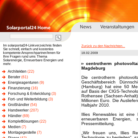
Im solarportal24-Linkverzeichnis finden
Zurück zu den Nachrichten...
Sie schnell, einfach und kostenlos
kompetente Ansprechpartner/innen für
18.02.2009
Ihre Fragen rund ums Thema
Solarenergie, Erneuerbare Energien und
centrotherm photovolt
mehr.
Magdeburg
Architekten
(22)
Berater
(61)
Die centrotherm photovol
Geschäftsbereich Dünnsch
Energieagenturen
(9)
(Hamburg) hat eine 50 Mega
Finanzierung
(16)
auf Basis der CIGS-Technolo
Forschung & Entwicklung
(3)
Rothensee (Sachsen-Anhalt) 
Fort- und Weiterbildung
(3)
Millionen Euro. Die Ausliefe
Großhändler
(54)
Halbjahr 2010.
Handwerker
(207)
Illies Renewables ist eine 
Händler
(69)
erneuerbaren Energien, 
Komplettlösungen
(22)
Pressemitteilung.
Medien
(7)
Montagegestelle
(7)
„Wir freuen uns, Illies R
Technologie zu begleiten“, s