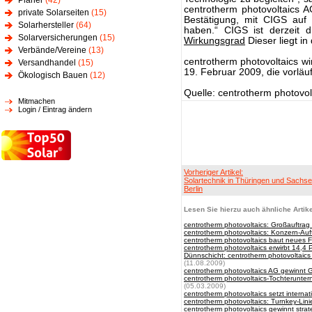
Planer
(42)
centrotherm photovoltaics AG
private Solarseiten
(15)
Bestätigung, mit CIGS auf 
Solarhersteller
(64)
haben.“ CIGS ist derzeit 
Solarversicherungen
(15)
Wirkungsgrad
Dieser liegt in
Verbände/Vereine
(13)
centrotherm photovoltaics w
Versandhandel
(15)
19. Februar 2009, die vorlä
Ökologisch Bauen
(12)
Quelle: centrotherm photovol
Mitmachen
Login / Eintrag ändern
Vorheriger Artikel:
Solartechnik in Thüringen und Sachse
Berlin
Lesen Sie hierzu auch ähnliche Artike
centrotherm photovoltaics: Großauftrag
centrotherm photovoltaics: Konzern-Au
centrotherm photovoltaics baut neues
centrotherm photovoltaics erwirbt 14,4
Dünnschicht: centrotherm photovoltaics
(11.08.2009)
centrotherm photovoltaics AG gewinnt G
centrotherm photovoltaics-Tochterunter
(05.03.2009)
centrotherm photovoltaics setzt interna
centrotherm photovoltaics: Turnkey-Lin
centrotherm photovoltaics gewinnt stra