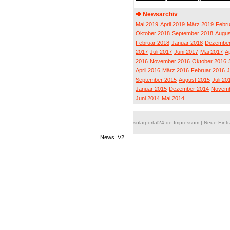
Newsarchiv
Mai 2019
April 2019
März 2019
Febru
Oktober 2018
September 2018
Augus
Februar 2018
Januar 2018
Dezember
2017
Juli 2017
Juni 2017
Mai 2017
Ap
2016
November 2016
Oktober 2016
April 2016
März 2016
Februar 2016
J
September 2015
August 2015
Juli 20
Januar 2015
Dezember 2014
Novemb
Juni 2014
Mai 2014
solarportal24.de Impressum
|
Neue Eint
News_V2