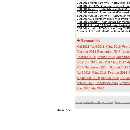
SOLON errichtet 10 MW Photovoltaik-Kra
SOLON: 1,6 MW Solarkraftwerk geht in 
SOLON liefert 7,5 MW Photovoltaik-Mo
SOLON verkauft Photovoltaik-Kraftwerk 
SOLON verkauft 10 MW Photovoltaik-A
SOLON AG errichtet weitere Megawatt-K
SOLON verkauft Photovoltaik-Kraftwerk
SOLON AG baut 44 MW-Fotovoltaik-Kraf
SOLON erhält 1 MW-Folgeauftrag für Ph
Phoenix Solar AG: Größtes Fotovoltaik
Newsarchiv
Mai 2019
April 2019
März 2019
Febru
Oktober 2018
September 2018
Augus
Februar 2018
Januar 2018
Dezember
2017
Juli 2017
Juni 2017
Mai 2017
Ap
2016
November 2016
Oktober 2016
April 2016
März 2016
Februar 2016
J
September 2015
August 2015
Juli 20
Januar 2015
Dezember 2014
Novemb
Juni 2014
Mai 2014
solarportal24.de Impressum
|
Neue Eint
News_V2