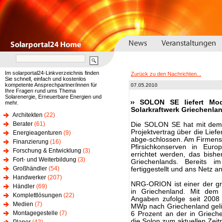
Im solarportal24-Linkverzeichnis finden
Zurück zu den Nachrichten...
Sie schnell, einfach und kostenlos
kompetente Ansprechpartner/innen für
07.05.2010
Ihre Fragen rund ums Thema
Solarenergie, Erneuerbare Energien und
SOLON SE liefert Mod
mehr.
Solarkraftwerk Griechenla
Architekten
(22)
Berater
(61)
Die SOLON SE hat mit dem
Projektvertrag über die Li
Energieagenturen
(9)
abge-schlossen. Am Firmens
Finanzierung
(16)
Pfirsichkonserven in Euro
Forschung & Entwicklung
(3)
errichtet werden, das bishe
Fort- und Weiterbildung
(3)
Griechenlands. Bereits i
Großhändler
(54)
fertiggestellt und ans Netz 
Handwerker
(207)
NRG-ORION ist einer der gr
Händler
(69)
in Griechenland. Mit dem 
Komplettlösungen
(22)
Angaben zufolge seit 2008
Medien
(7)
MWp nach Griechenland gelie
Montagegestelle
(7)
6 Prozent an der in Grieche
die Solon zum aktuellen Zeit