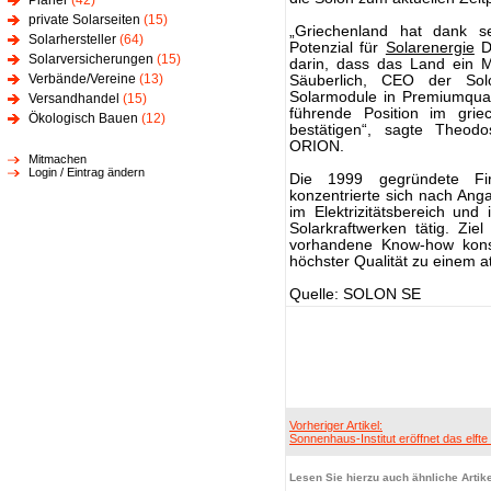
Planer
(42)
private Solarseiten
(15)
„Griechenland hat dank s
Solarhersteller
(64)
Potenzial für
Solarenergie
De
Solarversicherungen
(15)
darin, dass das Land ein Ma
Verbände/Vereine
(13)
Säuberlich, CEO der So
Solarmodule in Premiumqual
Versandhandel
(15)
führende Position im grie
Ökologisch Bauen
(12)
bestätigen“, sagte Theod
ORION.
Mitmachen
Login / Eintrag ändern
Die 1999 gegründete Fi
konzentrierte sich nach Ang
im Elektrizitätsbereich und 
Solarkraftwerken tätig. Zi
vorhandene Know-how konst
höchster Qualität zu einem at
Quelle: SOLON SE
Vorheriger Artikel:
Sonnenhaus-Institut eröffnet das elft
Lesen Sie hierzu auch ähnliche Artike