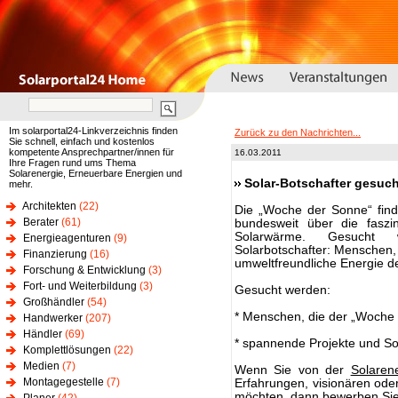
Im solarportal24-Linkverzeichnis finden
Zurück zu den Nachrichten...
Sie schnell, einfach und kostenlos
kompetente Ansprechpartner/innen für
16.03.2011
Ihre Fragen rund ums Thema
Solarenergie, Erneuerbare Energien und
Solar-Botschafter gesuch
mehr.
Architekten
(22)
Die „Woche der Sonne“ finde
Berater
(61)
bundesweit über die faszi
Solarwärme. Gesucht 
Energieagenturen
(9)
Solarbotschafter: Menschen, 
Finanzierung
(16)
umweltfreundliche Energie d
Forschung & Entwicklung
(3)
Fort- und Weiterbildung
(3)
Gesucht werden:
Großhändler
(54)
* Menschen, die der „Woche 
Handwerker
(207)
Händler
(69)
* spannende Projekte und S
Komplettlösungen
(22)
Medien
(7)
Wenn Sie von der
Solaren
Montagegestelle
(7)
Erfahrungen, visionären ode
möchten, dann bewerben Sie 