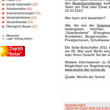
Planer
(42)
den
Bewerbungsbogen
ausf
private Solarseiten
(15)
Team per Post oder Email z
Solarhersteller
(64)
25.03.2011!
Solarversicherungen
(15)
Verbände/Vereine
(13)
Wer kann sich bewerben?
Versandhandel
(15)
Alle, die von der
Solarene
Ökologisch Bauen
(12)
weitergeben möchten, 
„Solarlandwirte“ (Energiew
Mitmachen
Architekten, Bürgermeister,
Login / Eintrag ändern
Privatpersonen, Schulklasse
Die Solar-Botschafter 2011
am 05. Mai nach Berlin eing
oder ihrem Gesicht Teil der
Weitere Informationen zu 
Möglichkeit zur Registrieru
www.woche-der-sonne.de
.
Quelle: Woche der Sonne
Vorheriger Artikel:
„Woche der Sonne“ läutet vom 6. bis 