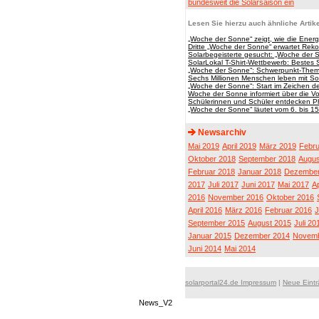
bundesweit die Solarsaison ein
Lesen Sie hierzu auch ähnliche Artike
„Woche der Sonne“ zeigt, wie die Ener
Dritte „Woche der Sonne“ erwartet Rek
Solarbegeisterte gesucht: „Woche der 
SolarLokal T-Shirt-Wettbewerb: Bestes
„Woche der Sonne“: Schwerpunkt-Thema
Sechs Millionen Menschen leben mit So
„Woche der Sonne“: Start im Zeichen de
Woche der Sonne informiert über die Vor
Schülerinnen und Schüler entdecken Ph
„Woche der Sonne“ läutet vom 6. bis 15
Newsarchiv
Mai 2019
April 2019
März 2019
Febru
Oktober 2018
September 2018
Augus
Februar 2018
Januar 2018
Dezember
2017
Juli 2017
Juni 2017
Mai 2017
Ap
2016
November 2016
Oktober 2016
April 2016
März 2016
Februar 2016
J
September 2015
August 2015
Juli 20
Januar 2015
Dezember 2014
Novemb
Juni 2014
Mai 2014
solarportal24.de Impressum
|
Neue Eint
News_V2