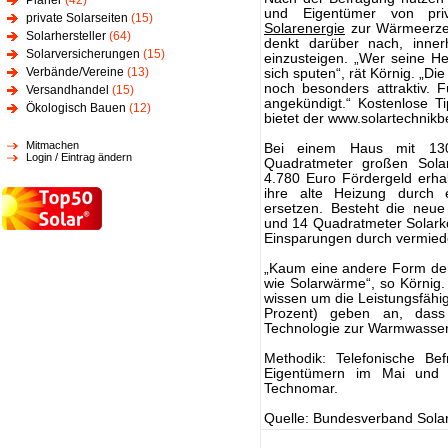
Planer
(42)
und Eigentümer von priv
private Solarseiten
(15)
Solarenergie
zur Wärmeerzeu
Solarhersteller
(64)
denkt darüber nach, inner
Solarversicherungen
(15)
einzusteigen. „Wer seine H
Verbände/Vereine
(13)
sich sputen“, rät Körnig. „Di
noch besonders attraktiv. 
Versandhandel
(15)
angekündigt.“ Kostenlose T
Ökologisch Bauen
(12)
bietet der www.solartechnikb
Mitmachen
Bei einem Haus mit 130
Login / Eintrag ändern
Quadratmeter großen Sola
4.780 Euro Fördergeld erhal
ihre alte Heizung durch e
ersetzen. Besteht die neu
und 14 Quadratmeter Solark
Einsparungen durch vermied
„Kaum eine andere Form der 
wie Solarwärme“, so Körnig.
wissen um die Leistungsfähig
Prozent) geben an, dass 
Technologie zur Warmwasserb
Methodik: Telefonische Be
Eigentümern im Mai und J
Technomar.
Quelle: Bundesverband Solar