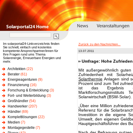
Im solarportal24-Linkverzeichnis finden
Zurück zu den Nachrichten...
Sie schnell, einfach und kostenlos
kompetente Ansprechpartner/innen für
13.07.2011
Ihre Fragen rund ums Thema
Solarenergie, Erneuerbare Energien und
Umfrage: Hohe Zufrieden
mehr.
Architekten
(22)
Mit außergewöhnlich guten 
Berater
(61)
Zufriedenheit mit Solarhe
Solarthermie
Anlagen sind se
Energieagenturen
(9)
Prozent sind zum Teil zufrie
Finanzierung
(16)
ist das Ergebnis ei
Forschung & Entwicklung
(3)
Marktforschungsinstitut
Fort- und Weiterbildung
(3)
Solarwirtschaft (BSW-Solar).
Großhändler
(54)
„Über eine Million zufrieden
Handwerker
(207)
Referenz für die Solarbranc
Händler
(69)
Investition in die eigene S
Komplettlösungen
(22)
Umwelt, den eigenen Geldbe
Medien
(7)
Hauptgeschäftsführer des Bu
Montagegestelle
(7)
Nach der Befragung nutzen 