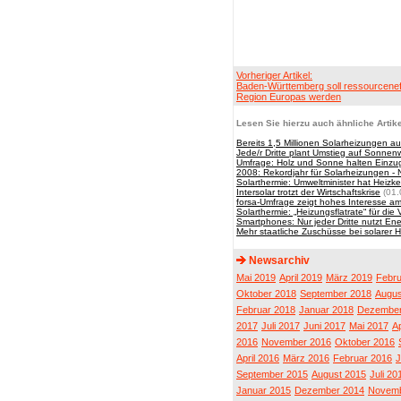
Vorheriger Artikel:
Baden-Württemberg soll ressourceneff
Region Europas werden
Lesen Sie hierzu auch ähnliche Artike
Bereits 1,5 Millionen Solarheizungen 
Jede/r Dritte plant Umstieg auf Sonne
Umfrage: Holz und Sonne halten Einzug 
2008: Rekordjahr für Solarheizungen - 
Solarthermie: Umweltminister hat Heizk
Intersolar trotzt der Wirtschaftskrise
(01.
forsa-Umfrage zeigt hohes Interesse a
Solarthermie: „Heizungsflatrate“ für die
Smartphones: Nur jeder Dritte nutzt E
Mehr staatliche Zuschüsse bei solarer 
Newsarchiv
Mai 2019
April 2019
März 2019
Febru
Oktober 2018
September 2018
Augus
Februar 2018
Januar 2018
Dezember
2017
Juli 2017
Juni 2017
Mai 2017
Ap
2016
November 2016
Oktober 2016
April 2016
März 2016
Februar 2016
J
September 2015
August 2015
Juli 20
Januar 2015
Dezember 2014
Novemb