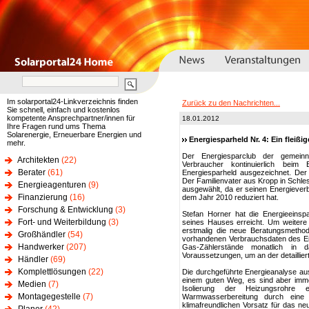
Im solarportal24-Linkverzeichnis finden
Zurück zu den Nachrichten...
Sie schnell, einfach und kostenlos
kompetente Ansprechpartner/innen für
18.01.2012
Ihre Fragen rund ums Thema
Solarenergie, Erneuerbare Energien und
Energiesparheld Nr. 4: Ein fleiß
mehr.
Der Energiesparclub der gemeinn
Architekten
(22)
Verbraucher kontinuierlich bei
Berater
(61)
Energiesparheld ausgezeichnet. Der
Der Familienvater aus Kropp in Schl
Energieagenturen
(9)
ausgewählt, da er seinen Energiever
Finanzierung
(16)
dem Jahr 2010 reduziert hat.
Forschung & Entwicklung
(3)
Stefan Horner hat die Energieein
Fort- und Weiterbildung
(3)
seines Hauses erreicht. Um weitere
erstmalig die neue Beratungsmetho
Großhändler
(54)
vorhandenen Verbrauchsdaten des En
Handwerker
(207)
Gas-Zählerstände monatlich in da
Voraussetzungen, um an der detailli
Händler
(69)
Komplettlösungen
(22)
Die durchgeführte Energieanalyse aus
einem guten Weg, es sind aber imme
Medien
(7)
Isolierung der Heizungsrohre
Montagegestelle
(7)
Warmwasserbereitung durch eine Z
klimafreundlichen Vorsatz für das n