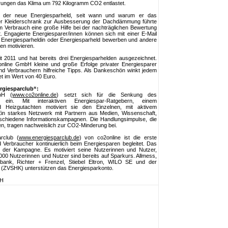
arungen das Klima um 792 Kilogramm CO2 entlastet.
 der neue Energiesparheld, seit wann und warum er das
uer Kleiderschrank zur Ausbesserung der Dachdämmung führte
 Verbrauch eine große Hilfe bei der nachträglichen Bewertung
 Engagierte Energiesparer/innen können sich mit einer E-Mail
 Energiesparheldin oder Energiesparheld bewerben und andere
en motivieren.
eit 2011 und hat bereits drei Energiesparhelden ausgezeichnet.
nline GmbH kleine und große Erfolge privater Energiesparer
und Verbrauchern hilfreiche Tipps. Als Dankeschön winkt jedem
et im Wert von 40 Euro.
rgiesparclub“:
bH (
www.co2online.de
) setzt sich für die Senkung des
 ein. Mit interaktiven Energiespar-Ratgebern, einem
d Heizgutachten motiviert sie den Einzelnen, mit aktivem
in starkes Netzwerk mit Partnern aus Medien, Wissenschaft,
verschiedene Informationskampagnen. Die Handlungsimpulse, die
n, tragen nachweislich zur CO2-Minderung bei.
rclub (
www.energiesparclub.de
) von co2online ist die erste
Verbraucher kontinuierlich beim Energiesparen begleitet. Das
 der Kampagne. Es motiviert seine Nutzerinnen und Nutzer,
00 Nutzerinnen und Nutzer sind bereits auf Sparkurs. Allmess,
bank, Richter + Frenzel, Stiebel Eltron, WILO SE und der
a (ZVSHK) unterstützen das Energiesparkonto.
bH