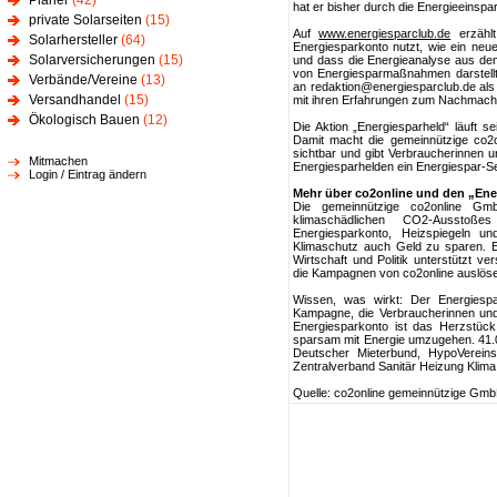
Planer
(42)
hat er bisher durch die Energieeinsp
private Solarseiten
(15)
Auf
www.energiesparclub.de
erzählt
Solarhersteller
(64)
Energiesparkonto nutzt, wie ein ne
Solarversicherungen
(15)
und dass die Energieanalyse aus dem
von Energiesparmaßnahmen darstellt.
Verbände/Vereine
(13)
an redaktion@energiesparclub.de als
Versandhandel
(15)
mit ihren Erfahrungen zum Nachmach
Ökologisch Bauen
(12)
Die Aktion „Energiesparheld“ läuft s
Damit macht die gemeinnützige co2o
sichtbar und gibt Verbraucherinnen 
Mitmachen
Energiesparhelden ein Energiespar-S
Login / Eintrag ändern
Mehr über co2online und den „Ene
Die gemeinnützige co2online Gm
klimaschädlichen CO2-Ausstoßes
Energiesparkonto, Heizspiegeln un
Klimaschutz auch Geld zu sparen. E
Wirtschaft und Politik unterstützt 
die Kampagnen von co2online auslöse
Wissen, was wirkt: Der Energiespa
Kampagne, die Verbraucherinnen und 
Energiesparkonto ist das Herzstück
sparsam mit Energie umzugehen. 41.0
Deutscher Mieterbund, HypoVereins
Zentralverband Sanitär Heizung Klim
Quelle: co2online gemeinnützige Gm