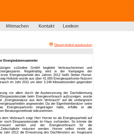
Diesen Artikel ausdrucken
iger Energiedatensammler
ützigen co2online GmbH begleitet Verbraucherinnen und
m Energiesparen. Regelmäßig wird in der Kampagne der
 erste Energiesparheld des Jahres 2012 heißt Stefan Horner.
eswig-Holstein wurde aus über 41.000 Energiesparkonto-Nutzern
brauch im Jahr 2011 um über 3.246 Kilowattstunden gegenüber
sparung vor allem durch die Ausbesserung der Dachdämmung
 Einsparpotenziale beim Energieverbrauch aufzuzeigen, wurde
de „Energieanalyse aus dem Verbrauch“ auf die umfangreich
ergiesparhelden angewendet. Da der Eigenheimbesitzer seine
s Energiesparkonto eingetragen hatte, erfüllte er alle
erten Beratungsmethode teilzunehmen.
 dem Verbrauch zeigt: Herr Horner ist als Energiesparheld auf
r noch Einsparpotenziale im Haus vorhanden. So könnte die
 erneuert werden und der Energieverbrauch für die
eitschaltuhr reduziert werden. Horner selbst strebt als
eue Jahr 2012 die Erneuerung des Dachfensters an. Insgesamt