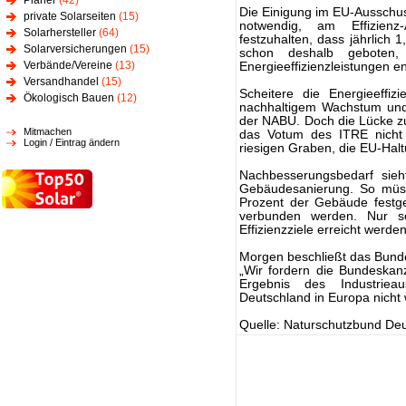
Planer
(42)
Die Einigung im EU-Ausschuss
private Solarseiten
(15)
notwendig, am Effizienz-
Solarhersteller
(64)
festzuhalten, dass jährlich 
Solarversicherungen
(15)
schon deshalb geboten,
Verbände/Vereine
(13)
Energieeffizienzleistungen e
Versandhandel
(15)
Scheitere die Energieeffiz
Ökologisch Bauen
(12)
nachhaltigem Wachstum und 
der NABU. Doch die Lücke z
Mitmachen
das Votum des ITRE nicht g
Login / Eintrag ändern
riesigen Graben, die EU-Halt
Nachbesserungsbedarf sieh
Gebäudesanierung. So müss
Prozent der Gebäude festge
verbunden werden. Nur s
Effizienzziele erreicht werden
Morgen beschließt das Bunde
„Wir fordern die Bundeskanz
Ergebnis des Industriea
Deutschland in Europa nicht we
Quelle: Naturschutzbund Deu