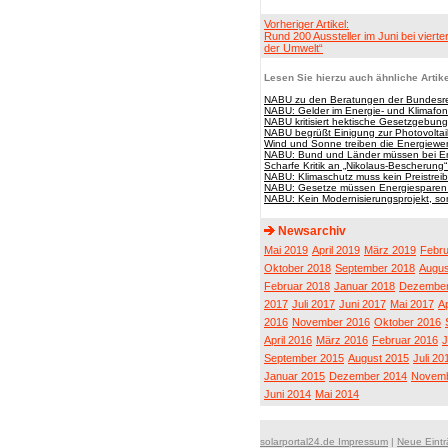
Vorheriger Artikel:
Rund 200 Aussteller im Juni bei viert
der Umwelt“
Lesen Sie hierzu auch ähnliche Artike
NABU zu den Beratungen der Bundesr
NABU: Gelder im Energie- und Klimafon
NABU kritisiert hektische Gesetzgebun
NABU begrüßt Einigung zur Photovoltai
Wind und Sonne treiben die Energiew
NABU: Bund und Länder müssen bei 
Scharfe Kritik an „Nikolaus-Bescherung
NABU: Klimaschutz muss kein Preistrei
NABU: Gesetze müssen Energiesparen 
NABU: Kein Modernisierungsprojekt, s
Newsarchiv
Mai 2019
April 2019
März 2019
Febru
Oktober 2018
September 2018
Augus
Februar 2018
Januar 2018
Dezember
2017
Juli 2017
Juni 2017
Mai 2017
Ap
2016
November 2016
Oktober 2016
April 2016
März 2016
Februar 2016
J
September 2015
August 2015
Juli 20
Januar 2015
Dezember 2014
Novemb
Juni 2014
Mai 2014
solarportal24.de Impressum
|
Neue Eint