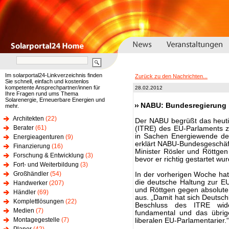
Im solarportal24-Linkverzeichnis finden
Zurück zu den Nachrichten...
Sie schnell, einfach und kostenlos
kompetente Ansprechpartner/innen für
28.02.2012
Ihre Fragen rund ums Thema
Solarenergie, Erneuerbare Energien und
NABU: Bundesregierung is
mehr.
Architekten
(22)
Der NABU begrüßt das heuti
Berater
(61)
(ITRE) des EU-Parlaments zur
in Sachen Energiewende deu
Energieagenturen
(9)
erklärt NABU-Bundesgeschäftsf
Finanzierung
(16)
Minister Rösler und Röttge
Forschung & Entwicklung
(3)
bevor er richtig gestartet wur
Fort- und Weiterbildung
(3)
Großhändler
(54)
In der vorherigen Woche hat
die deutsche Haltung zur EU-
Handwerker
(207)
und Röttgen gegen absolute
Händler
(69)
aus. „Damit hat sich Deutschla
Komplettlösungen
(22)
Beschluss des ITRE wide
Medien
(7)
fundamental und das übrig
Montagegestelle
(7)
liberalen EU-Parlamentarier.