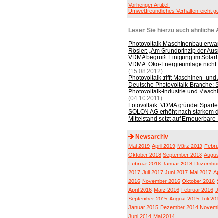
Vorheriger Artikel:
Umweltfreundliches Verhalten leicht 
Lesen Sie hierzu auch ähnliche A
Photovoltaik-Maschinenbau erwart
Rösler: „Am Grundprinzip der Aus
VDMA begrüßt Einigung im Solarh
VDMA: Öko-Energieumlage nicht a
(15.08.2012)
Photovoltaik trifft Maschinen- un
Deutsche Photovoltaik-Branche: S
Photovoltaik-Industrie und Masch
(04.10.2011)
Fotovoltaik: VDMA gründet Sparte 
SOLON AG erhöht nach starkem dr
Mittelstand setzt auf Erneuerba
Newsarchiv
Mai 2019
April 2019
März 2019
Febru
Oktober 2018
September 2018
Augus
Februar 2018
Januar 2018
Dezember
2017
Juli 2017
Juni 2017
Mai 2017
Ap
2016
November 2016
Oktober 2016
April 2016
März 2016
Februar 2016
J
September 2015
August 2015
Juli 20
Januar 2015
Dezember 2014
Novemb
Juni 2014
Mai 2014