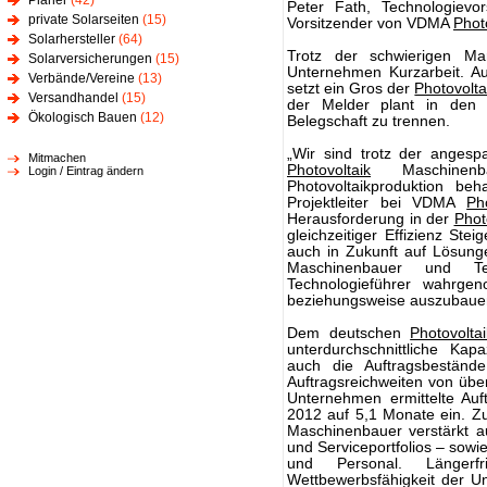
Planer
(42)
Peter Fath, Technologievo
private Solarseiten
(15)
Vorsitzender von VDMA
Phot
Solarhersteller
(64)
Trotz der schwierigen Ma
Solarversicherungen
(15)
Unternehmen Kurzarbeit. Au
Verbände/Vereine
(13)
setzt ein Gros der
Photovolta
Versandhandel
(15)
der Melder plant in den
Ökologisch Bauen
(12)
Belegschaft zu trennen.
„Wir sind trotz der angesp
Mitmachen
Photovoltaik
Maschinenba
Login / Eintrag ändern
Photovoltaikproduktion beh
Projektleiter bei VDMA
Ph
Herausforderung in der
Phot
gleichzeitiger Effizienz St
auch in Zukunft auf Lösung
Maschinenbauer und Tec
Technologieführer wahrge
beziehungsweise auszubauen
Dem deutschen
Photovoltai
unterdurchschnittliche Kap
auch die Auftragsbestände
Auftragsreichweiten von übe
Unternehmen ermittelte Auf
2012 auf 5,1 Monate ein. Zu
Maschinenbauer verstärkt a
und Serviceportfolios – sowie
und Personal. Längerfr
Wettbewerbsfähigkeit der U