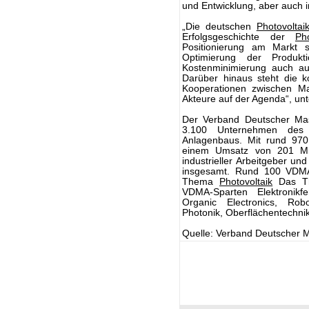
und Entwicklung, aber auch in
„Die deutschen
Photovoltai
Erfolgsgeschichte der
Pho
Positionierung am Markt s
Optimierung der Produkt
Kostenminimierung auch auf
Darüber hinaus steht die 
Kooperationen zwischen Ma
Akteure auf der Agenda“, unte
Der Verband Deutscher Mas
3.100 Unternehmen des m
Anlagenbaus. Mit rund 970
einem Umsatz von 201 Mill
industrieller Arbeitgeber un
insgesamt. Rund 100 VDMA-
Thema
Photovoltaik
Das Th
VDMA-Sparten Elektronikfer
Organic Electronics, Robo
Photonik, Oberflächentechni
Quelle: Verband Deutscher 