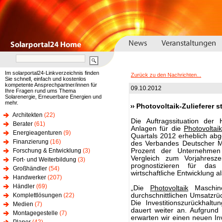
Im solarportal24-Linkverzeichnis finden
Zurück zu den Nachrichten...
Sie schnell, einfach und kostenlos
kompetente Ansprechpartner/innen für
09.10.2012
Ihre Fragen rund ums Thema
Solarenergie, Erneuerbare Energien und
mehr.
Photovoltaik-Zulieferer 
Architekten
(22)
Die Auftragssituation der
Berater
(61)
Anlagen für die
Photovoltaik
Energieagenturen
(9)
Quartals 2012 erheblich abg
Finanzierung
(16)
des Verbandes Deutscher 
Forschung & Entwicklung
(3)
Prozent der Unternehmen 
Vergleich zum Vorjahresze
Fort- und Weiterbildung
(3)
prognostizieren für das
Großhändler
(54)
wirtschaftliche Entwicklung 
Handwerker
(207)
Händler
(69)
„Die
Photovoltaik
Maschine
Komplettlösungen
(22)
durchschnittlichen Umsatzr
Die Investitionszurückhaltu
Medien
(7)
dauert weiter an. Aufgrund
Montagegestelle
(7)
erwarten wir einen neuen Inv