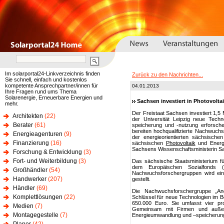
Im solarportal24-Linkverzeichnis finden
Zurück zu den Nachrichten...
Sie schnell, einfach und kostenlos
kompetente Ansprechpartner/innen für
04.01.2013
Ihre Fragen rund ums Thema
Solarenergie, Erneuerbare Energien und
Sachsen investiert in Photovolt
mehr.
Der Freistaat Sachsen investiert 1,5
Architekten
(22)
der Universität Leipzig neue Techn
Berater
(61)
speicherung und -nutzung erforschen
bereiten hochqualifizierte Nachwuchsw
Energieagenturen
(9)
der energieorientierten sächsische
Finanzierung
(16)
sächsischen
Photovoltaik
und Energi
Sachsens Wissenschaftsministerin Sa
Forschung & Entwicklung
(3)
Fort- und Weiterbildung
(3)
Das sächsische Staatsministerium fü
dem Europäischen Sozialfonds 
Großhändler
(54)
Nachwuchsforschergruppen wird ein
Handwerker
(207)
gestellt.
Händler
(69)
Die Nachwuchsforschergruppe „An
Komplettlösungen
(22)
Schlüssel für neue Technologien im 
650.000 Euro. Sie umfasst vier pr
Medien
(7)
Gemeinsam mit Firmen und außerun
Montagegestelle
(7)
Energieumwandlung und –speicherung