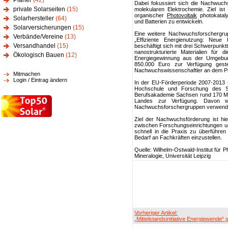
Planer
(42)
Dabei fokussiert sich die Nachwuch
private Solarseiten
(15)
molekularen Elektrochemie. Ziel is
organischer
Photovoltaik
photokataly
Solarhersteller
(64)
und Batterien zu entwickeln.
Solarversicherungen
(15)
Eine weitere Nachwuchsforschergr
Verbände/Vereine
(13)
„Effiziente Energienutzung: Neue
Versandhandel
(15)
beschäftigt sich mit drei Schwerpunkt
nanostrukturierte Materialien für 
Ökologisch Bauen
(12)
Energiegewinnung aus der Umgebun
850.000 Euro zur Verfügung geste
Nachwuchswissenschaftler an dem Pro
Mitmachen
Login / Eintrag ändern
In der EU-Förderperiode 2007-2013 s
Hochschule und Forschung des S
Berufsakademie Sachsen rund 170 Mi
Landes zur Verfügung. Davon w
Nachwuchsforschergruppen verwend
Ziel der Nachwuchsförderung ist hi
zwischen Forschungseinrichtungen u
schnell in die Praxis zu überführen
Bedarf an Fachkräften einzustellen.
Quelle: Wilhelm-Ostwald-Institut für 
Mineralogie, Universität Leipzig
Vorheriger Artikel:
„Mittelstandsinitiative Energiewende“ 