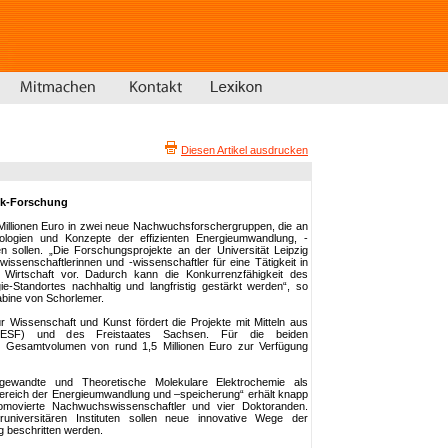
Diesen Artikel ausdrucken
aik-Forschung
 Millionen Euro in zwei neue Nachwuchsforschergruppen, die an
ologien und Konzepte der effizienten Energieumwandlung, -
 sollen. „Die Forschungsprojekte an der Universität Leipzig
issenschaftlerinnen und -wissenschaftler für eine Tätigkeit in
n Wirtschaft vor. Dadurch kann die Konkurrenzfähigkeit des
e-Standortes nachhaltig und langfristig gestärkt werden“, so
bine von Schorlemer.
r Wissenschaft und Kunst fördert die Projekte mit Mitteln aus
(ESF) und des Freistaates Sachsen. Für die beiden
 Gesamtvolumen von rund 1,5 Millionen Euro zur Verfügung
gewandte und Theoretische Molekulare Elektrochemie als
Bereich der Energieumwandlung und –speicherung“ erhält knapp
omovierte Nachwuchswissenschaftler und vier Doktoranden.
iversitären Instituten sollen neue innovative Wege der
 beschritten werden.