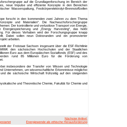
sforschergruppe auf die Grundlagenforschung im Bereich der
t es, neue Impulse und effiziente Konzepte in den Bereichen
tischer Wasserspaltung, Festkörperelektrolyt-Brennstoffzellen
uppe forscht in den kommenden zwei Jahren zu dem Thema
 Konzepte und Materialien“. Die Nachwuchsforschergruppe
themen: Der kontrollierte und verlustlose Transport von Energie,
die Energiespeicherung und „Energy Harvesting“, das heißt
g. Für dieses Vorhaben wird der Forschungsgruppe knapp
llt. Dabei sollen neun Doktoranden und ein promovierter
jekt arbeiten.
tellt der Freistaat Sachsen insgesamt über die ESF-Richtlinie
MWK den sächsischen Hochschulen und der Staatlichen
llionen Euro aus dem Europäischen Sozialfonds (ESF) und des
erden rund 85 Millionen Euro für die Förderung von
et.
erbei insbesondere der Transfer von Wissen und Technologie
nd Unternehmen, um wissenschaftliche Erkenntnisse möglichst
 und die sächsische Wirtschaft frühzeitig auf den steigenden
Physikalische und Theoretische Chemie, Fakultät für Chemie und
Nächster Artikel:
gestartet
Energiewende als ethische Herausforderung