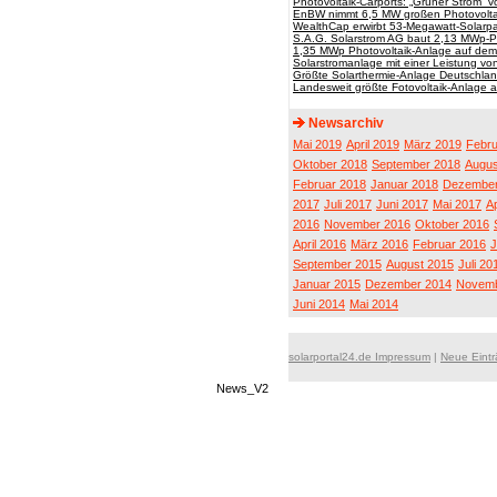
Photovoltaik-Carports: „Grüner Strom“ v
EnBW nimmt 6,5 MW großen Photovoltaik
WealthCap erwirbt 53-Megawatt-Solarpa
S.A.G. Solarstrom AG baut 2,13 MWp-P
1,35 MWp Photovoltaik-Anlage auf dem F
Solarstromanlage mit einer Leistung v
Größte Solarthermie-Anlage Deutschlan
Landesweit größte Fotovoltaik-Anlage 
Newsarchiv
Mai 2019
April 2019
März 2019
Febru
Oktober 2018
September 2018
Augus
Februar 2018
Januar 2018
Dezember
2017
Juli 2017
Juni 2017
Mai 2017
Ap
2016
November 2016
Oktober 2016
April 2016
März 2016
Februar 2016
J
September 2015
August 2015
Juli 20
Januar 2015
Dezember 2014
Novemb
Juni 2014
Mai 2014
solarportal24.de Impressum
|
Neue Eint
News_V2