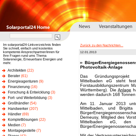
Im solarportal24-Linkverzeichnis finden
Zurück zu den Nachrichten...
Sie schnell, einfach und kostenlos
kompetente Ansprechpartner/innen für
12.01.2013
Ihre Fragen rund ums Thema
Solarenergie, Erneuerbare Energien und
BürgerEnergiegenossens
mehr.
Photovoltaik-Anlage
Architekten
(22)
Berater
(61)
Das Gründungsprojekt d
Mittelbaden eG steht fe
Energieagenturen
(9)
Forstausbildungszentrum M
Finanzierung
(16)
Württemberg). Die
Anlage
ha
Forschung & Entwicklung
(3)
werden dadurch 168 Tonnen 
Fort- und Weiterbildung
(3)
Großhändler
(54)
Am 11. Januar 2013 unte
Mittelbaden, und Brigitt
Handwerker
(207)
BürgerEnergiegenossensc
Händler
(69)
Demeusy, Mitglied des Vors
Komplettlösungen
(22)
Mittelbaden eG, den
Medien
(7)
BürgerEnergiegenossenschaf
Montagegestelle
(7)
Mit der Vertragsunterzeichn