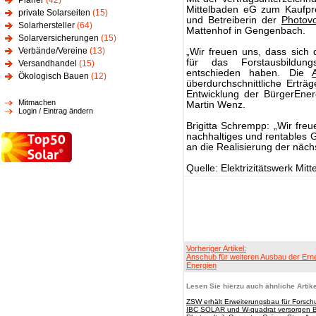
Planer
(42)
Mittelbaden eG zum Kaufpr
private Solarseiten
(15)
und Betreiberin der
Photovo
Solarhersteller
(64)
Mattenhof in Gengenbach.
Solarversicherungen
(15)
Verbände/Vereine
(13)
„Wir freuen uns, dass sich 
für das Forstausbildung
Versandhandel
(15)
entschieden haben. Die
Ökologisch Bauen
(12)
überdurchschnittliche Erträg
Entwicklung der BürgerEner
Mitmachen
Martin Wenz.
Login / Eintrag ändern
Brigitta Schrempp: „Wir fr
nachhaltiges und rentables 
an die Realisierung der näch
Quelle: Elektrizitätswerk Mi
Vorheriger Artikel:
Anschub für weiteren Ausbau der Ern
Energien
Lesen Sie hierzu auch ähnliche Artike
ZSW erhält Erweiterungsbau für Forschu
IBC SOLAR und W-quadrat versorgen Be