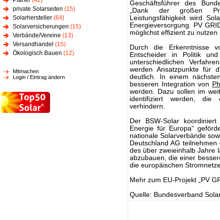
Planer
(42)
Geschäftsführer des Bunde
private Solarseiten
(15)
„Dank der großen Prei
Solarhersteller
(64)
Leistungsfähigkeit wird So
Energieversorgung. PV GRID 
Solarversicherungen
(15)
möglichst effizient zu nutze
Verbände/Vereine
(13)
Versandhandel
(15)
Durch die Erkenntnisse 
Ökologisch Bauen
(12)
Entscheider in Politik un
unterschiedlichen Verfahre
werden Ansatzpunkte für d
Mitmachen
deutlich. In einem nächsten
Login / Eintrag ändern
besseren Integration von
Ph
werden. Dazu sollen im weit
identifiziert werden, die
verhindern.
Der BSW-Solar koordiniert
Energie für Europa“ geförd
nationale Solarverbände sow
Deutschland AG teilnehmen 
des über zweieinhalb Jahre l
abzubauen, die einer besser
die europäischen Stromnetz
Mehr zum EU-Projekt „PV G
Quelle: Bundesverband Solarw