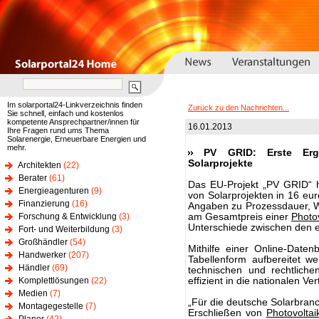
Im solarportal24-Linkverzeichnis finden
Zurück zu den Nachrichten...
Sie schnell, einfach und kostenlos
kompetente Ansprechpartner/innen für
16.01.2013
Ihre Fragen rund ums Thema
Solarenergie, Erneuerbare Energien und
mehr.
PV GRID: Erste Erg
Solarprojekte
Architekten
(22)
Berater
(61)
Das EU-Projekt „PV GRID“ h
Energieagenturen
(9)
von Solarprojekten in 16 eur
Finanzierung
(16)
Angaben zu Prozessdauer, Wa
Forschung & Entwicklung
(3)
am Gesamtpreis einer
Photov
Unterschiede zwischen den 
Fort- und Weiterbildung
(3)
Großhändler
(54)
Mithilfe einer Online-Date
Handwerker
(207)
Tabellenform aufbereitet w
Händler
(69)
technischen und rechtlich
Komplettlösungen
(22)
effizient in die nationalen Ve
Medien
(7)
„Für die deutsche Solarbran
Montagegestelle
(7)
Erschließen von
Photovoltai