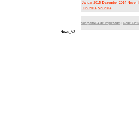
Januar 2015
Dezember 2014
Novemb
Juni 2014
Mai 2014
solarportal24.de Impressum
|
Neue Eint
News_V2