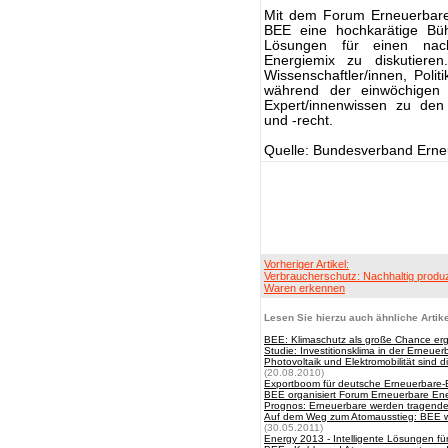
Mit dem Forum Erneuerbare
BEE eine hochkarätige Büh
Lösungen für einen nach
Energiemix zu diskutieren
Wissenschaftler/innen, Politi
während der einwöchigen 
Expert/innenwissen zu den
und -recht.
Quelle: Bundesverband Erne
Vorheriger Artikel:
Verbraucherschutz: Nachhaltig produz
Waren erkennen
Lesen Sie hierzu auch ähnliche Artike
BEE: Klimaschutz als große Chance erg
Studie: Investitionsklima in der Erneue
Photovoltaik und Elektromobilität si
(20.08.2010)
Exportboom für deutsche Erneuerbare-
BEE organisiert Forum Erneuerbare En
Prognos: Erneuerbare werden tragende 
Auf dem Weg zum Atomausstieg: BEE wa
(30.05.2011)
Energy 2013 - Intelligente Lösungen f