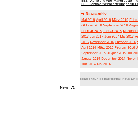
BEE: „Kohle und Atom waren gestern, d
BEE: Zentrale Weichenstellungen für 
Newsarchiv
Mai 2019
April 2019
März 2019
Febru
Oktober 2018
September 2018
Augus
Februar 2018
Januar 2018
Dezember
2017
Juli 2017
Juni 2017
Mai 2017
Ap
2016
November 2016
Oktober 2016
April 2016
März 2016
Februar 2016
J
September 2015
August 2015
Juli 20
Januar 2015
Dezember 2014
Novemb
Juni 2014
Mai 2014
solarportal24.de Impressum
|
Neue Eint
News_V2