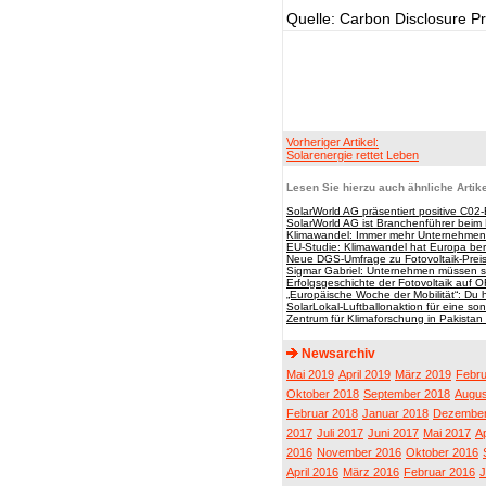
Quelle: Carbon Disclosure P
Vorheriger Artikel:
Solarenergie rettet Leben
Lesen Sie hierzu auch ähnliche Artike
SolarWorld AG präsentiert positive C02
SolarWorld AG ist Branchenführer beim 
Klimawandel: Immer mehr Unternehmen 
EU-Studie: Klimawandel hat Europa bere
Neue DGS-Umfrage zu Fotovoltaik-Prei
Sigmar Gabriel: Unternehmen müssen sic
Erfolgsgeschichte der Fotovoltaik auf 
„Europäische Woche der Mobilität“: Du 
SolarLokal-Luftballonaktion für eine so
Zentrum für Klimaforschung in Pakistan 
Newsarchiv
Mai 2019
April 2019
März 2019
Febru
Oktober 2018
September 2018
Augus
Februar 2018
Januar 2018
Dezember
2017
Juli 2017
Juni 2017
Mai 2017
Ap
2016
November 2016
Oktober 2016
April 2016
März 2016
Februar 2016
J