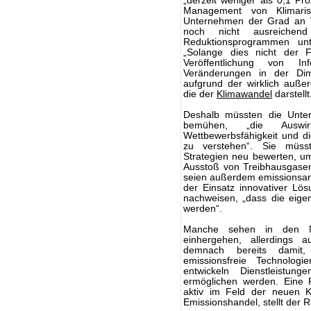
„derzeit weniger als 0,1 Pr
Management von Klimaris
Unternehmen der Grad an V
noch nicht ausreiche
Reduktionsprogrammen unte
„Solange dies nicht der F
Veröffentlichung von In
Veränderungen in der Di
aufgrund der wirklich außer
die der
Klimawandel
darstellt
Deshalb müssten die Unter
bemühen, „die Auswi
Wettbewerbsfähigkeit und die
zu verstehen“. Sie müsst
Strategien neu bewerten, um
Ausstoß von Treibhausgasen
seien außerdem emissionsar
der Einsatz innovativer Lö
nachweisen, „dass die eig
werden“.
Manche sehen in den N
einhergehen, allerdings
demnach bereits damit, 
emissionsfreie Technolog
entwickeln Dienstleistun
ermöglichen werden. Eine R
aktiv im Feld der neuen K
Emissionshandel, stellt der R