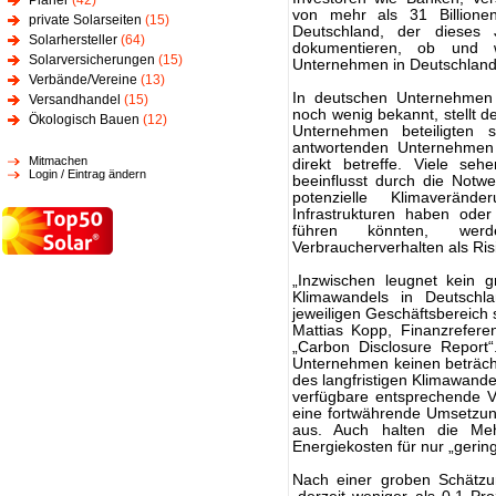
Planer
(42)
von mehr als 31 Billionen
private Solarseiten
(15)
Deutschland, der dieses
Solarhersteller
(64)
dokumentieren, ob und w
Solarversicherungen
(15)
Unternehmen in Deutschla
Verbände/Vereine
(13)
In deutschen Unternehmen a
Versandhandel
(15)
noch wenig bekannt, stellt d
Ökologisch Bauen
(12)
Unternehmen beteiligten
antwortenden Unternehmen 
Mitmachen
direkt betreffe. Viele seh
Login / Eintrag ändern
beeinflusst durch die Notw
potenzielle Klimaverän
Infrastrukturen haben ode
führen könnten, wer
Verbraucherverhalten als Ri
„Inzwischen leugnet kein
Klimawandels in Deutschl
jeweiligen Geschäftsbereich s
Mattias Kopp, Finanzrefer
„Carbon Disclosure Report“
Unternehmen keinen beträcht
des langfristigen Klimawan
verfügbare entsprechende V
eine fortwährende Umsetzun
aus. Auch halten die Me
Energiekosten für nur „gering
Nach einer groben Schätzu