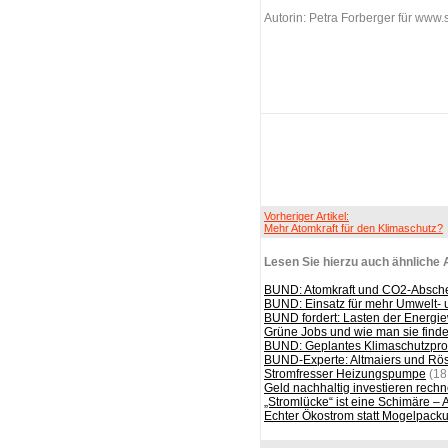
Autorin: Petra Forberger für www.
Vorheriger Artikel:
Mehr Atomkraft für den Klimaschutz?
Lesen Sie hierzu auch ähnliche A
BUND: Atomkraft und CO2-Absch
BUND: Einsatz für mehr Umwelt- u
BUND fordert: Lasten der Energie
Grüne Jobs und wie man sie finde
BUND: Geplantes Klimaschutzpro
BUND-Experte: Altmaiers und Rös
Stromfresser Heizungspumpe
(18
Geld nachhaltig investieren rechn
„Stromlücke“ ist eine Schimäre – 
Echter Ökostrom statt Mogelpack