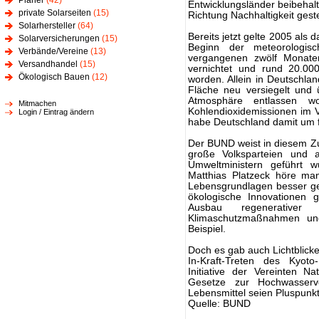
Planer
(42)
Entwicklungsländer beibehalt
private Solarseiten
(15)
Richtung Nachhaltigkeit gestel
Solarhersteller
(64)
Bereits jetzt gelte 2005 als 
Solarversicherungen
(15)
Beginn der meteorologis
Verbände/Vereine
(13)
vergangenen zwölf Monate
Versandhandel
(15)
vernichtet und rund 20.000
Ökologisch Bauen
(12)
worden. Allein in Deutschla
Fläche neu versiegelt und 
Atmosphäre entlassen wo
Mitmachen
Kohlendioxidemissionen im 
Login / Eintrag ändern
habe Deutschland damit um fa
Der BUND weist in diesem Z
große Volksparteien und a
Umweltministern geführt
Matthias Platzeck höre man
Lebensgrundlagen besser ge
ökologische Innovationen
Ausbau regenerative
Klimaschutzmaßnahmen un
Beispiel.
Doch es gab auch Lichtblick
In-Kraft-Treten des Kyot
Initiative der Vereinten 
Gesetze zur Hochwasservo
Lebensmittel seien Pluspunk
Quelle: BUND