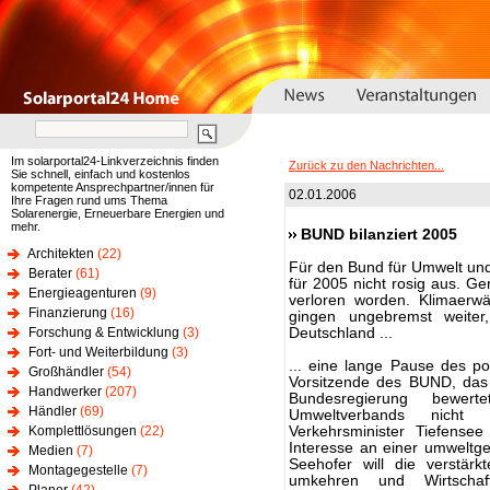
Im solarportal24-Linkverzeichnis finden
Zurück zu den Nachrichten...
Sie schnell, einfach und kostenlos
kompetente Ansprechpartner/innen für
02.01.2006
Ihre Fragen rund ums Thema
Solarenergie, Erneuerbare Energien und
mehr.
BUND bilanziert 2005
Architekten
(22)
Für den Bund für Umwelt und 
Berater
(61)
für 2005 nicht rosig aus. Ge
Energieagenturen
(9)
verloren worden. Klimaerw
Finanzierung
(16)
gingen ungebremst weite
Forschung & Entwicklung
(3)
Deutschland ...
Fort- und Weiterbildung
(3)
... eine lange Pause des poli
Großhändler
(54)
Vorsitzende des BUND, das
Handwerker
(207)
Bundesregierung bewer
Händler
(69)
Umweltverbands nicht p
Komplettlösungen
(22)
Verkehrsminister Tiefense
Interesse an einer umweltger
Medien
(7)
Seehofer will die verstärk
Montagegestelle
(7)
umkehren und Wirtschaft