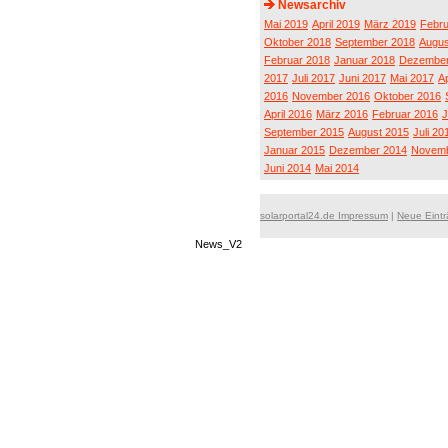
Newsarchiv
Mai 2019
April 2019
März 2019
Febru
Oktober 2018
September 2018
Augus
Februar 2018
Januar 2018
Dezember
2017
Juli 2017
Juni 2017
Mai 2017
Ap
2016
November 2016
Oktober 2016
April 2016
März 2016
Februar 2016
J
September 2015
August 2015
Juli 20
Januar 2015
Dezember 2014
Novemb
Juni 2014
Mai 2014
solarportal24.de Impressum
|
Neue Eint
News_V2