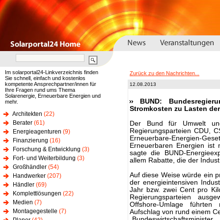
Im solarportal24-Linkverzeichnis finden
Zurück zu den Nachrichten...
Sie schnell, einfach und kostenlos
kompetente Ansprechpartner/innen für
12.08.2013
Ihre Fragen rund ums Thema
Solarenergie, Erneuerbare Energien und
BUND: Bundesregierun
mehr.
Stromkosten zu Lasten der
Architekten
(22)
Berater
(61)
Der Bund für Umwelt und
Regierungsparteien CDU, CS
Energieagenturen
(9)
Erneuerbare-Energien-Ge
Finanzierung
(16)
Erneuerbaren Energien ist n
Forschung & Entwicklung
(3)
sagte die BUND-Energieexpe
Fort- und Weiterbildung
(3)
allem Rabatte, die der Indus
Großhändler
(54)
Auf diese Weise würde ein p
Handwerker
(207)
der energieintensiven Indus
Händler
(69)
Jahr bzw. zwei Cent pro Kil
Komplettlösungen
(22)
Regierungsparteien ausg
Medien
(7)
Offshore-Umlage führte
Montagegestelle
(7)
Aufschlag von rund einem Ce
„Bundeswirtschaftsministe