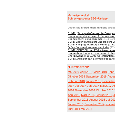
Vorheriger Artikel:
Schreckgespenst EEG–Umlage
Lesen Sie hierzu auch ähnliche Artike
BUND: „Strompreis-Bremse“ ist Energi
Strompreise steigen zum 1. Januar - nich
Stromfresser Heizungspumpe
(18.02.20
BUND-Experte: Altmaiers und Röslers V
BUND-Kampagne „Energiewende ja, Rösl
Grüne Jobs und wie man sie findet
(27.
BUND: CDU/CSU und FDP müssen erneue
Erneuerbare Energien dürfen nicht ab
Energiewende: 100.000 Unterschriften 
BUND: „Altmaier darf Strompreisdebatt
Newsarchiv
Mai 2019
April 2019
März 2019
Febru
Oktober 2018
September 2018
Augus
Februar 2018
Januar 2018
Dezember
2017
Juli 2017
Juni 2017
Mai 2017
Ap
2016
November 2016
Oktober 2016
April 2016
März 2016
Februar 2016
J
September 2015
August 2015
Juli 20
Januar 2015
Dezember 2014
Novemb
Juni 2014
Mai 2014