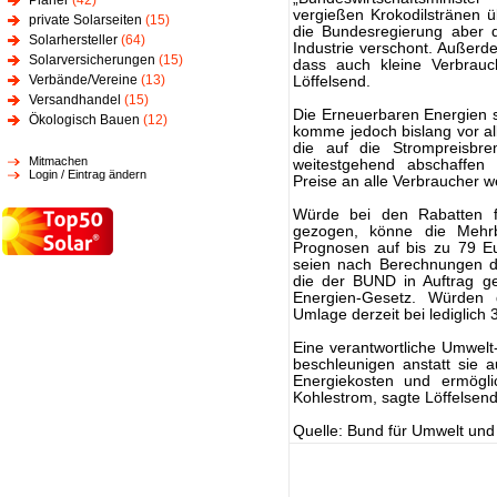
Planer
(42)
vergießen Krokodilstränen ü
private Solarseiten
(15)
die Bundesregierung aber d
Solarhersteller
(64)
Industrie verschont. Außerde
Solarversicherungen
(15)
dass auch kleine Verbrauc
Verbände/Vereine
(13)
Löffelsend.
Versandhandel
(15)
Die Erneuerbaren Energien s
Ökologisch Bauen
(12)
komme jedoch bislang vor a
die auf die Strompreisbrem
Mitmachen
weitestgehend abschaffen 
Login / Eintrag ändern
Preise an alle Verbraucher 
Würde bei den Rabatten fü
gezogen, könne die Meh
Prognosen auf bis zu 79 Eu
seien nach Berechnungen de
die der BUND in Auftrag g
Energien-Gesetz. Würden
Umlage derzeit bei lediglich 
Eine verantwortliche Umwelt
beschleunigen anstatt sie au
Energiekosten und ermögl
Kohlestrom, sagte Löffelsen
Quelle: Bund für Umwelt un