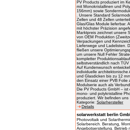
PV Products produziert im Ke
mit Monokristallinen und Poly
156mm) sowie Sondermodule 
. Unsere Standard Solarmodul
Zellen und 48 Zellen untertei
Glas/Glas Module lieferbar.
mit höchster Präzision angef
Marktpreis zeichnet unsere S
von OEM Produktion (Zweitzert
Verpackungen und Kennzeich
Lieferwege und Ladelisten. 
fließen unsere Optimierungsp
um unsere Null Fehler Strate
kompletter Produktionsablau
selbstverständlich nach TÜV 
Auf Kundenwunsch entwickeln
individuelle architektonisc
und Glasdicken bis zu 12 mm
den Einsatz einer PVB Folie 
Modulserie auch als Verbund
Die PV Products GmbH – ist 
mono- und polykristalline P
produziert. Wir befinden uns 
Kategorie:
Solarhersteller
Details
solarwerkstatt berlin Gm
Photovoltaik und Solartherm
Solarbereich. Beratung, Mon
Angebotserstellung. Betrieb m