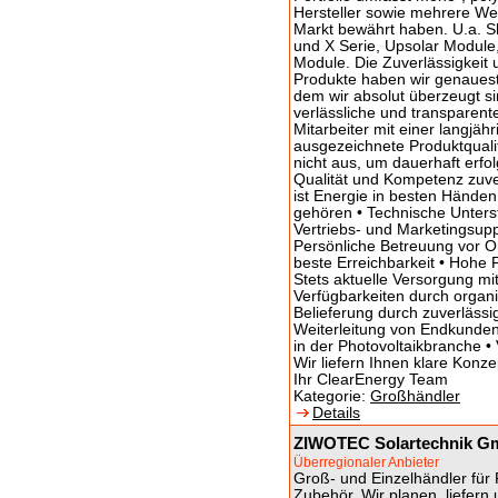
Hersteller sowie mehrere Wec
Markt bewährt haben. U.a. 
und X Serie, Upsolar Module,
Module. Die Zuverlässigkeit 
Produkte haben wir genauest
dem wir absolut überzeugt si
verlässliche und transparen
Mitarbeiter mit einer langjäh
ausgezeichnete Produktqualit
nicht aus, um dauerhaft erfo
Qualität und Kompetenz zuverl
ist Energie in besten Hände
gehören • Technische Unterst
Vertriebs- und Marketingsup
Persönliche Betreuung vor Or
beste Erreichbarkeit • Hohe Fl
Stets aktuelle Versorgung mi
Verfügbarkeiten durch organ
Belieferung durch zuverlässi
Weiterleitung von Endkunde
in der Photovoltaikbranche 
Wir liefern Ihnen klare Konze
Ihr ClearEnergy Team
Kategorie:
Großhändler
Details
ZIWOTEC Solartechnik 
Überregionaler Anbieter
Groß- und Einzelhändler für 
Zubehör. Wir planen, liefern 