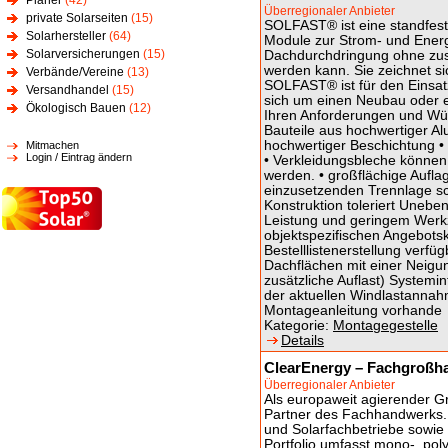
Planer
(42)
Überregionaler Anbieter
private Solarseiten
(15)
SOLFAST® ist eine standfest
Solarhersteller
(64)
Module zur Strom- und Ener
Solarversicherungen
(15)
Dachdurchdringung ohne zusät
werden kann. Sie zeichnet si
Verbände/Vereine
(13)
SOLFAST® ist für den Einsat
Versandhandel
(15)
sich um einen Neubau oder 
Ökologisch Bauen
(12)
Ihren Anforderungen und Wüns
Bauteile aus hochwertiger Al
hochwertiger Beschichtung •
Mitmachen
Login / Eintrag ändern
• Verkleidungsbleche können 
werden. • großflächige Aufla
einzusetzenden Trennlage sc
Konstruktion toleriert Unebe
Leistung und geringem Werk
objektspezifischen Angebotsk
Bestelllistenerstellung verf
Dachflächen mit einer Neigun
zusätzliche Auflast) Systemi
der aktuellen Windlastannah
Montageanleitung vorhande
Kategorie:
Montagegestelle
Details
ClearEnergy – Fachgroßha
Überregionaler Anbieter
Als europaweit agierender Gr
Partner des Fachhandwerks.
und Solarfachbetriebe sowie
Portfolio umfasst mono-, po