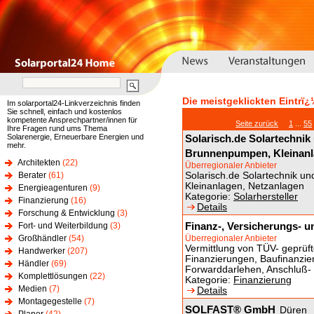
Die meistgeklickten Eintrï¿
Im solarportal24-Linkverzeichnis finden
Sie schnell, einfach und kostenlos
kompetente Ansprechpartner/innen für
Seite zurück
1
...
55
Ihre Fragen rund ums Thema
Solarenergie, Erneuerbare Energien und
Solarisch.de Solartechnik
mehr.
Brunnenpumpen, Kleinanl
Architekten
(22)
Überregionaler Anbieter
Berater
(61)
Solarisch.de Solartechnik u
Kleinanlagen, Netzanlagen
Energieagenturen
(9)
Kategorie:
Solarhersteller
Finanzierung
(16)
Details
Forschung & Entwicklung
(3)
Finanz-, Versicherungs- u
Fort- und Weiterbildung
(3)
Großhändler
(54)
Überregionaler Anbieter
Vermittlung von TÜV- geprüft
Handwerker
(207)
Finanzierungen, Baufinanzie
Händler
(69)
Forwarddarlehen, Anschluß-
Komplettlösungen
(22)
Kategorie:
Finanzierung
Medien
(7)
Details
Montagegestelle
(7)
SOLFAST® GmbH
Düren