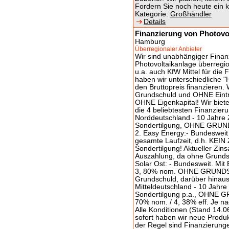
Fordern Sie noch heute ein k
Kategorie:
Großhändler
Details
Finanzierung von Photo
Hamburg
Überregionaler Anbieter
Wir sind unabhängiger Finan
Photovoltaikanlage überregio
u.a. auch KfW Mittel für die
haben wir unterschiedliche "
den Bruttopreis finanzieren.
Grundschuld und OHNE Eintr
OHNE Eigenkapital! Wir biete
die 4 beliebtesten Finanzieru
Norddeutschland - 10 Jahre 
Sondertilgung, OHNE GRUNDS
2. Easy Energy:- Bundesweit m
gesamte Laufzeit, d.h. KEI
Sondertilgung! Aktueller Zins
Auszahlung, da ohne Grunds
Solar Ost: - Bundesweit. Mit
3, 80% nom. OHNE GRUNDS
Grundschuld, darüber hinaus
Mitteldeutschland - 10 Jahre
Sondertilgung p.a., OHNE G
70% nom. / 4, 38% eff. Je na
Alle Konditionen (Stand 14.0
sofort haben wir neue Produk
der Regel sind Finanzierung