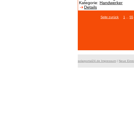
Kategorie:
Handwerker
Details
Seite zurück
1
...
55
solarportal24.de Impressum
|
Neue Eint