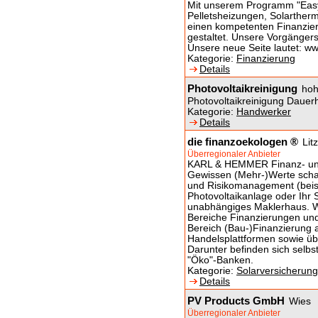
Mit unserem Programm "Easy
Pelletsheizungen, Solartherm
einen kompetenten Finanzie
gestaltet. Unsere Vorgängers
Unsere neue Seite lautet: ww
Kategorie:
Finanzierung
Details
Photovoltaikreinigung
hoh
Photovoltaikreinigung Dauer
Kategorie:
Handwerker
Details
die finanzoekologen ®
Lit
Überregionaler Anbieter
KARL & HEMMER Finanz- und
Gewissen (Mehr-)Werte schaf
und Risikomanagement (beisp
Photovoltaikanlage oder Ihr 
unabhängiges Maklerhaus. W
Bereiche Finanzierungen und
Bereich (Bau-)Finanzierung a
Handelsplattformen sowie üb
Darunter befinden sich selbs
"Öko"-Banken.
Kategorie:
Solarversicherun
Details
PV Products GmbH
Wies
Überregionaler Anbieter