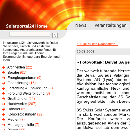
Im solarportal24-Linkverzeichnis finden
Zurück zu den Nachrichten...
Sie schnell, einfach und kostenlos
kompetente Ansprechpartner/innen für
20.07.2007
Ihre Fragen rund ums Thema
Solarenergie, Erneuerbare Energien und
mehr.
Fotovoltaik: Belval SA g
Architekten
(22)
Der weltweit führende Herste
Berater
(61)
die Belval SA aus Valangi
Energieagenturen
(9)
Systems AG (Lyss) übernom
Finanzierung
(16)
Akquisition ihre technologis
Forschung & Entwicklung
(3)
künftig sämtliche Neu- und
werden, heißt es in eine
Fort- und Weiterbildung
(3)
Geschäftsleitung der 3S S
Großhändler
(54)
Synergieeffekte in den Berei
Handwerker
(207)
Händler
(69)
3S Swiss Solar Systems erwe
Komplettlösungen
(22)
im stark wachsenden Markt 
Der Kaufpreis werde z
Medien
(7)
auszugebenden Aktien der 3
Montagegestelle
(7)
an Belval soll ab dem zwe