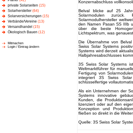
Planer
(42)
Konzernabschluss vollkonsoli
private Solarseiten
(15)
Solarhersteller
(64)
Belval blicke auf 25 Ja
Solarmodulen zurück. F
Solarversicherungen
(15)
Solarmodulhersteller weltwei
Verbände/Vereine
(13)
den Namen Pasan SS IIIb un
Versandhandel
(15)
über die beste Homogeni
Ökologisch Bauen
(12)
Lichtspektrum, was genaues
Die Übernahme von Belval 
Mitmachen
Swiss Solar Systems positi
Login / Eintrag ändern
Systems wird derzeit aktuali
Halbjahresabschlusses komm
3S Swiss Solar Systems is
Weltmarktführer für manuel
Fertigung von Solarmodulen
integriert 3S Swiss Sola
schlüsselfertige vollautomatis
Als ein Unternehmen der Sol
Systems innovative gebäud
Kunden, die Produktionsan
lizenziert oder auf den eige
Konzeption und Produkti
fließen so direkt in die Weit
Quelle: 3S Swiss Solar Syst