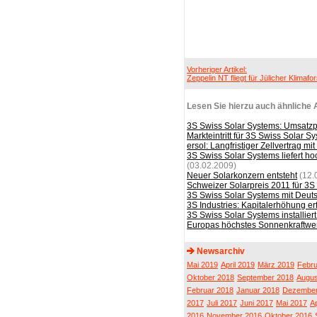
Vorheriger Artikel:
Zeppelin NT fliegt für Jülicher Klimafo
Lesen Sie hierzu auch ähnliche A
3S Swiss Solar Systems: Umsat
Markteintritt für 3S Swiss Solar S
ersol: Langfristiger Zellvertrag m
3S Swiss Solar Systems liefert h
(03.02.2009)
Neuer Solarkonzern entsteht
(12.
Schweizer Solarpreis 2011 für 3
3S Swiss Solar Systems mit Deut
3S Industries: Kapitalerhöhung e
3S Swiss Solar Systems installier
Europas höchstes Sonnenkraftwer
Newsarchiv
Mai 2019
April 2019
März 2019
Febru
Oktober 2018
September 2018
Augus
Februar 2018
Januar 2018
Dezember
2017
Juli 2017
Juni 2017
Mai 2017
Ap
2016
November 2016
Oktober 2016