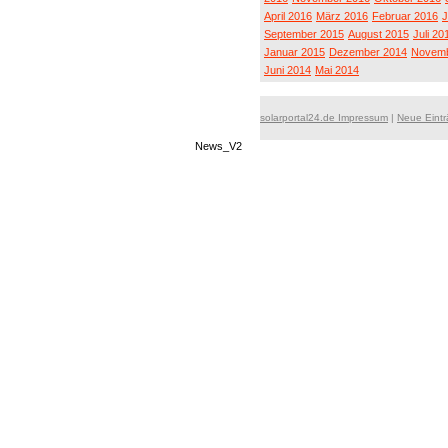
April 2016
März 2016
Februar 2016
J
September 2015
August 2015
Juli 20
Januar 2015
Dezember 2014
Novemb
Juni 2014
Mai 2014
solarportal24.de Impressum
|
Neue Eint
News_V2