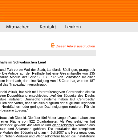
Diesen Artikel ausdrucken
thalle im Schwäbischen Land
und Fahrverein Weil der Stadt, Landkreis Böblingen, prangt seit
e
Die
Anlage
auf der Reithalle hat eine Gesamtgröße von 135
talline Module der Serie SL 180 P 6“ von Solarstocc mit einer
dem Norddach, das eine Neigung von 15 Grad hat, wurden 187
auf das Trapezdach verschraubt.
bold Voltaik, hat sich mit Unterstützung von Centrosolar, die die
ür eine Doppellösung entschieden: „Auf der Südseite des Dachs
dule installiert. Dünnschichtsysteme haben laut Centrosolar
len den Vorteil, dass sie sich aufgrund der zugrunde liegenden
ei Norddächern oder geringen Dachneigungen rentieren. Für die
e bessere Lösung.“
freut sich Diebold. Die über fünf Meter langen Plates haben eine
 einer Fläche von 922 Quadratmeter. Als
Wechselrichter
hat
larstocc gewählt. Alle Module und
Wechselrichter
kommen aus
aus und Solarstocc gehören. Die Installation der kompletten
ie Module der Südseite sind am 4. Juli 2007 ans Netz gegangen,
ter. Neben Modulen und Wechselrichtern haben die Installateure