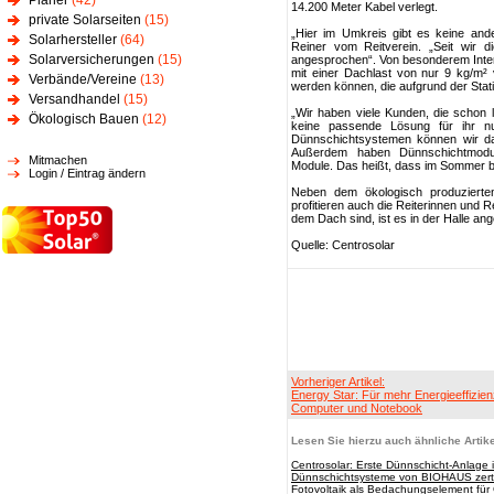
Planer
(42)
14.200 Meter Kabel verlegt.
private Solarseiten
(15)
„Hier im Umkreis gibt es keine an
Solarhersteller
(64)
Reiner vom Reitverein. „Seit wir d
Solarversicherungen
(15)
angesprochen“. Von besonderem Inter
mit einer Dachlast von nur 9 kg/m² 
Verbände/Vereine
(13)
werden können, die aufgrund der Stat
Versandhandel
(15)
„Wir haben viele Kunden, die schon 
Ökologisch Bauen
(12)
keine passende Lösung für ihr n
Dünnschichtsystemen können wir da h
Außerdem haben Dünnschichtmodule 
Mitmachen
Module. Das heißt, dass im Sommer be
Login / Eintrag ändern
Neben dem ökologisch produziert
profitieren auch die Reiterinnen und R
dem Dach sind, ist es in der Halle a
Quelle: Centrosolar
Vorheriger Artikel:
Energy Star: Für mehr Energieeffizien
Computer und Notebook
Lesen Sie hierzu auch ähnliche Artike
Centrosolar: Erste Dünnschicht-Anlage
Dünnschichtsysteme von BIOHAUS zertif
Fotovoltaik als Bedachungselement fü