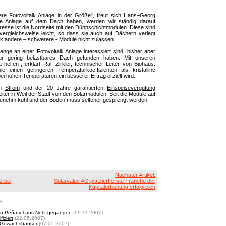
dere
Fotovoltaik
Anlage
in der Größe“, freut sich Hans–Georg
ie
Anlage
auf dem Dach haben, werden wir ständig darauf
esse ist die Nordseite mit den Dünnschichtmodulen. Diese sind
vergleichsweise leicht, so dass sie auch auf Dächern verlegt
ik andere – schwerere - Module nicht zulassen.
lange an einer
Fotovoltaik
Anlage
interessiert sind, bisher aber
ur gering belastbares Dach gefunden haben. Mit unseren
elfen“, erklärt Ralf Zirkler, technischer Leiter von Biohaus.
einen geringeren Temperaturkoeffizienten als kristalline
i hohen Temperaturen ein besserer Ertrag erzielt wird.
en
Strom
und der 20 Jahre garantierten
Einspeisevergütung
eiter in Weil der Stadt von den Solarmodulen: Seit die Module auf
ngenehm kühl und der Boden muss seltener gesprengt werden!
Nächster Artikel:
z bei
Solarvalue AG platziert erste Tranche der
Kapitalerhöhung erfolgreich
l:
 in Peñafiel ans Netz gegangen
(09.11.2007)
iziert
(22.05.2007)
r Gewächshäuser
(07.05.2007)