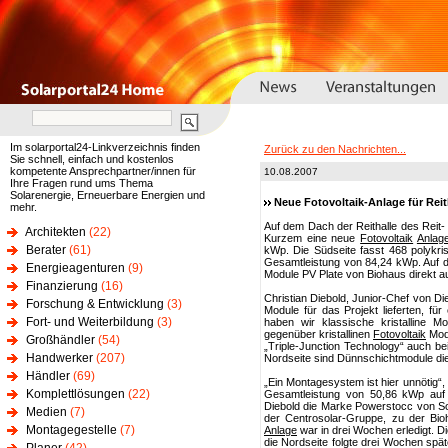
Im solarportal24-Linkverzeichnis finden
Zurück zu den Nachrichten...
Sie schnell, einfach und kostenlos
kompetente Ansprechpartner/innen für
10.08.2007
Ihre Fragen rund ums Thema
Solarenergie, Erneuerbare Energien und
Neue Fotovoltaik-Anlage für Rei
mehr.
Auf dem Dach der Reithalle des Reit- 
Architekten
(22)
Kurzem eine neue
Fotovoltaik
Anlag
Berater
(61)
kWp. Die Südseite fasst 468 polykris
Gesamtleistung von 84,24 kWp. Auf 
Energieagenturen
(9)
Module PV Plate von Biohaus direkt 
Finanzierung
(16)
Christian Diebold, Junior-Chef von Die
Forschung & Entwicklung
(3)
Module für das Projekt lieferten, f
Fort- und Weiterbildung
(3)
haben wir klassische kristalline Mo
gegenüber kristallinen
Fotovoltaik
Modu
Großhändler
(54)
„Triple-Junction Technology“ auch b
Handwerker
(207)
Nordseite sind Dünnschichtmodule di
Händler
(69)
„Ein Montagesystem ist hier unnötig“, 
Komplettlösungen
(22)
Gesamtleistung von 50,86 kWp auf
Diebold die Marke Powerstocc von So
Medien
(7)
der Centrosolar-Gruppe, zu der Bioh
Montagegestelle
(7)
Anlage
war in drei Wochen erledigt. D
die Nordseite folgte drei Wochen spä