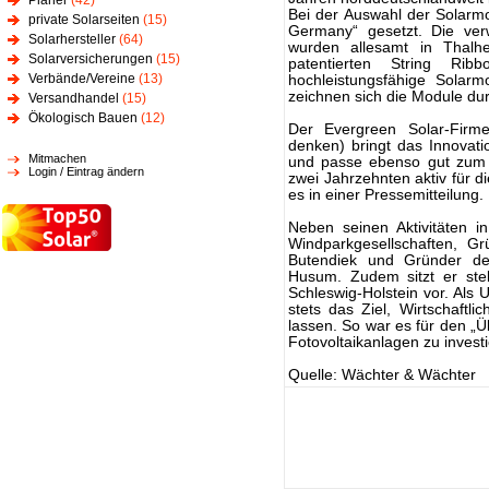
Planer
(42)
Bei der Auswahl der Solarm
private Solarseiten
(15)
Germany“ gesetzt. Die ve
Solarhersteller
(64)
wurden allesamt in Thalhe
Solarversicherungen
(15)
patentierten String Ribb
Verbände/Vereine
(13)
hochleistungsfähige Solar
zeichnen sich die Module du
Versandhandel
(15)
Ökologisch Bauen
(12)
Der Evergreen Solar-Firme
denken) bringt das Innovat
Mitmachen
und passe ebenso gut zum 
Login / Eintrag ändern
zwei Jahrzehnten aktiv für d
es in einer Pressemitteilung.
Neben seinen Aktivitäten in
Windparkgesellschaften, Gr
Butendiek und Gründer de
Husum. Zudem sitzt er stel
Schleswig-Holstein vor. Als 
stets das Ziel, Wirtschaft
lassen. So war es für den „
Fotovoltaikanlagen zu invest
Quelle: Wächter & Wächter