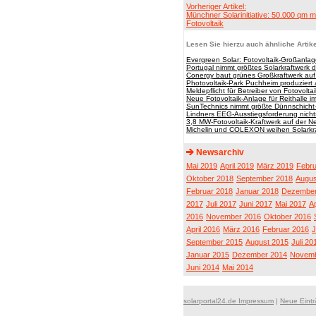
Vorheriger Artikel:
Münchner Solarinitiative: 50.000 qm 
Fotovoltaik
Lesen Sie hierzu auch ähnliche Artike
Evergreen Solar: Fotovoltaik-Großanlage
Portugal nimmt größtes Solarkraftwerk d
Conergy baut grünes Großkraftwerk auf
Photovoltaik-Park Puchheim produziert 
Meldepflicht für Betreiber von Fotovolta
Neue Fotovoltaik-Anlage für Reithalle
SunTechnics nimmt größte Dünnschicht-
Lindners EEG-Ausstiegsforderung nicht
3,8 MW-Fotovoltaik-Kraftwerk auf der N
Michelin und COLEXON weihen Solarkraft
Newsarchiv
Mai 2019
April 2019
März 2019
Febru
Oktober 2018
September 2018
Augus
Februar 2018
Januar 2018
Dezember
2017
Juli 2017
Juni 2017
Mai 2017
Ap
2016
November 2016
Oktober 2016
April 2016
März 2016
Februar 2016
J
September 2015
August 2015
Juli 20
Januar 2015
Dezember 2014
Novemb
Juni 2014
Mai 2014
solarportal24.de Impressum
|
Neue Eint