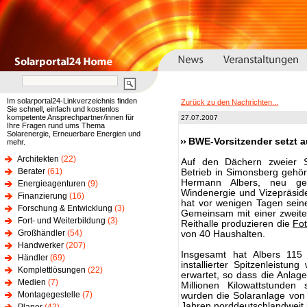
Im solarportal24-Linkverzeichnis finden
Zurück zu den Nachrichten...
Sie schnell, einfach und kostenlos
kompetente Ansprechpartner/innen für
27.07.2007
Ihre Fragen rund ums Thema
Solarenergie, Erneuerbare Energien und
BWE-Vorsitzender setzt a
mehr.
Architekten
(22)
Auf den Dächern zweier St
Berater
(61)
Betrieb in Simonsberg gehör
Hermann Albers, neu gew
Energieagenturen
(9)
Windenergie und Vizepräsid
Finanzierung
(16)
hat vor wenigen Tagen sein
Forschung & Entwicklung
(3)
Gemeinsam mit einer zweit
Fort- und Weiterbildung
(3)
Reithalle produzieren die
Fot
Großhändler
(54)
von 40 Haushalten.
Handwerker
(207)
Insgesamt hat Albers 115 
Händler
(69)
installierter Spitzenleistu
Komplettlösungen
(22)
erwartet, so dass die Anlag
Medien
(7)
Millionen Kilowattstunde
Montagegestelle
(7)
wurden die Solaranlage von
Jahren norddeutschlandweit i