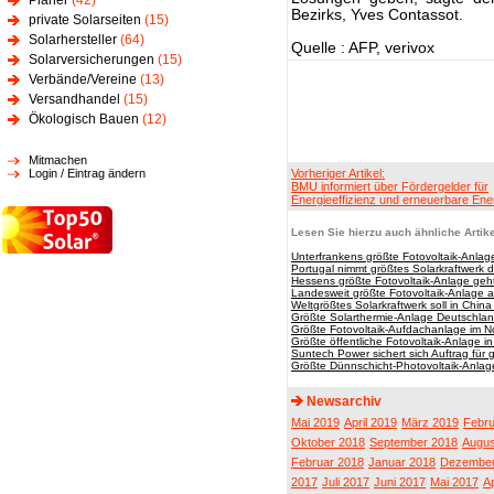
Planer
(42)
Bezirks, Yves Contassot.
private Solarseiten
(15)
Solarhersteller
(64)
Quelle : AFP, verivox
Solarversicherungen
(15)
Verbände/Vereine
(13)
Versandhandel
(15)
Ökologisch Bauen
(12)
Mitmachen
Login / Eintrag ändern
Vorheriger Artikel:
BMU informiert über Fördergelder für
Energieeffizienz und erneuerbare Ene
Lesen Sie hierzu auch ähnliche Artike
Unterfrankens größte Fotovoltaik-Anlag
Portugal nimmt größtes Solarkraftwerk d
Hessens größte Fotovoltaik-Anlage geht
Landesweit größte Fotovoltaik-Anlage 
Weltgrößtes Solarkraftwerk soll in Chin
Größte Solarthermie-Anlage Deutschlan
Größte Fotovoltaik-Aufdachanlage im 
Größte öffentliche Fotovoltaik-Anlage 
Suntech Power sichert sich Auftrag für g
Größte Dünnschicht-Photovoltaik-Anla
Newsarchiv
Mai 2019
April 2019
März 2019
Febru
Oktober 2018
September 2018
Augus
Februar 2018
Januar 2018
Dezember
2017
Juli 2017
Juni 2017
Mai 2017
Ap