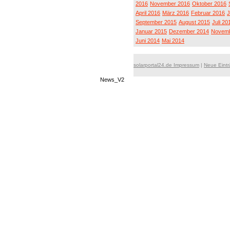
2016
November 2016
Oktober 2016
April 2016
März 2016
Februar 2016
J
September 2015
August 2015
Juli 20
Januar 2015
Dezember 2014
Novemb
Juni 2014
Mai 2014
solarportal24.de Impressum
|
Neue Eint
News_V2