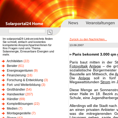
Im solarportal24-Linkverzeichnis finden
Zurück zu den Nachrichten...
Sie schnell, einfach und kostenlos
kompetente Ansprechpartner/innen für
13.09.2007
Ihre Fragen rund ums Thema
Solarenergie, Erneuerbare Energien und
Paris bekommt 3.000 qm 
mehr.
Architekten
(22)
Paris baut mitten in der 
Berater
(61)
Fotovoltaik
Anlage
– die grö
sozialistische Bürgermeist
Energieagenturen
(9)
Baustelle am Mittwoch, die
A
Finanzierung
(16)
Die
Anlage
soll in fünf
Forschung & Entwicklung
(3)
Megawattstunden
Strom
im J
Fort- und Weiterbildung
(3)
Großhändler
(54)
Diese Menge an Sonnenstro
einer Halle im 18. Bezirk 
Handwerker
(207)
Schule, eine Jugendherberge
Händler
(69)
Komplettlösungen
(22)
Allerdings will die Stadt na
Medien
(7)
an einen privaten Anbieter
Montagegestelle
(7)
was die mitregierenden 
Lösungen geben, sagte der 