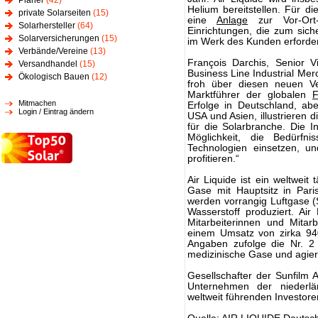
Planer
(42)
Helium bereitstellen. Für di
private Solarseiten
(15)
eine
Anlage
zur Vor-Ort-
Solarhersteller
(64)
Einrichtungen, die zum sic
Solarversicherungen
(15)
im Werk des Kunden erforderl
Verbände/Vereine
(13)
François Darchis, Senior V
Versandhandel
(15)
Business Line Industrial Merc
Ökologisch Bauen
(12)
froh über diesen neuen Ve
Marktführer der globalen
F
Mitmachen
Erfolge in Deutschland, ab
Login / Eintrag ändern
USA und Asien, illustrieren
für die Solarbranche. Die I
Möglichkeit, die Bedürfn
Technologien einsetzen, u
profitieren.“
Air Liquide ist ein weltweit
Gase mit Hauptsitz in Par
werden vorrangig Luftgase (S
Wasserstoff produziert. Air
Mitarbeiterinnen und Mitar
einem Umsatz von zirka 940
Angaben zufolge die Nr. 2
medizinische Gase und agier
Gesellschafter der Sunfilm
Unternehmen der niederl
weltweit führenden Investore