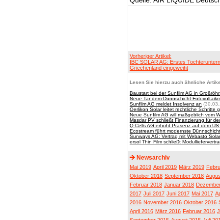
Quelle: AIR LIQUIDE Deuts
Vorheriger Artikel:
IBC SOLAR AG: Erstes Tochterunter
Griechenland eingeweiht
Lesen Sie hierzu auch ähnliche Artike
Baustart bei der Sunfilm AG in Großröhr
Neue Tandem-Dünnschicht-Fotovoltaik
Sunfilm AG meldet Insolvenz an
(30.03.
Oerlikon Solar leitet rechtliche Schritt
Neue Sunfilm AG will maßgeblich vom W
Masdar PV schließt Finanzierung für de
Q-Cells AG erhöht Präsenz auf dem US
Ecostream führt modernste Dünnschicht
Sunways AG: Vertrag mit Webasto Sola
ersol Thin Film schließt Modulliefervert
Newsarchiv
Mai 2019
April 2019
März 2019
Febru
Oktober 2018
September 2018
Augus
Februar 2018
Januar 2018
Dezember
2017
Juli 2017
Juni 2017
Mai 2017
Ap
2016
November 2016
Oktober 2016
April 2016
März 2016
Februar 2016
J